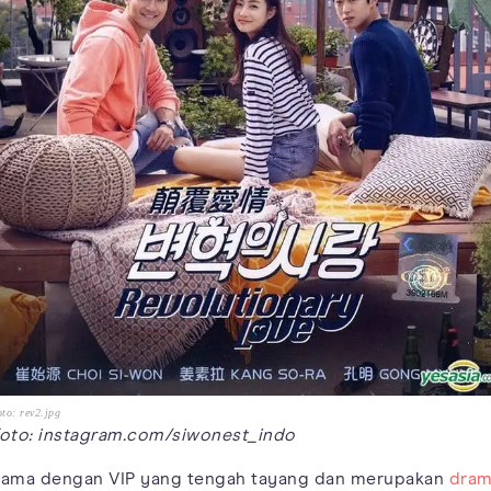
to: rev2.jpg
oto: instagram.com/siwonest_indo
ama dengan VIP yang tengah tayang dan merupakan
dra