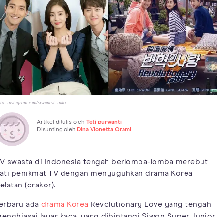
to:
instagram.com/siwonest_indo
Artikel ditulis oleh
Teti purwanti
Disunting oleh
Dina Vionetta Orami
V swasta di Indonesia tengah berlomba-lomba merebut
ati penikmat TV dengan menyuguhkan drama Korea
elatan (drakor).
erbaru ada
drama Korea
Revolutionary Love yang tengah
enghiasai layar kaca, yang dibintangi Siwon Super Junior