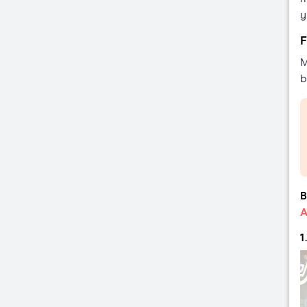
y
F
M
b
B
A
1