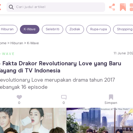
Baca Selanjutnya
Panas Dalam pada Anak: Gejala, Penyebab dan Cara
Mengatasinya!
Hiburan
K-Wave
Selebriti
Zodiak
Rupa-rupa
Shopping
ome >
Hiburan >
K-Wave
11 June 20
K-WAVE
 Fakta Drakor Revolutionary Love yang Baru 
ayang di TV Indonesia
evolutionary Love merupakan drama tahun 2017
ebanyak 16 episode
0
0
Simpan