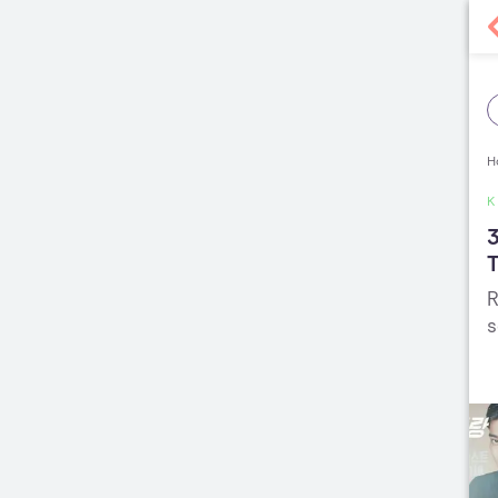
H
3
T
R
s