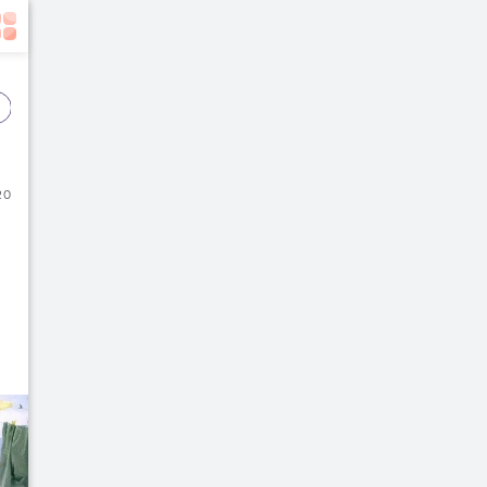
Event
Film
Buku
20