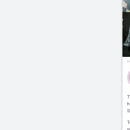
Fo
T
h
S
T
m