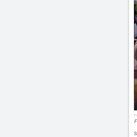
Fo
F
S