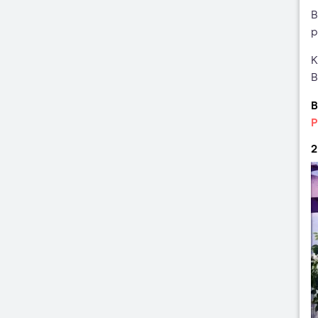
B
p
K
B
B
P
2