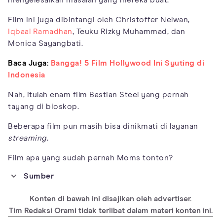
Film ini juga dibintangi oleh Christoffer Nelwan,
Iqbaal Ramadhan
, Teuku Rizky Muhammad, dan
Monica Sayangbati.
Baca Juga:
Bangga! 5 Film Hollywood Ini Syuting di
Indonesia
Nah, itulah enam film Bastian Steel yang pernah
tayang di bioskop.
Beberapa film pun masih bisa dinikmati di layanan
streaming
.
Film apa yang sudah pernah Moms tonton?
Sumber
https://www.imdb.com/name/nm4538548/
Konten di bawah ini disajikan oleh advertiser.
https://www.festivalfilm.id/arsip/title/love-for-sale-2
Tim Redaksi Orami tidak terlibat dalam materi konten ini.
https://www.viu.com/ott/id/articles/sinopsis-tabu-mengusik-
gerbang-iblis/