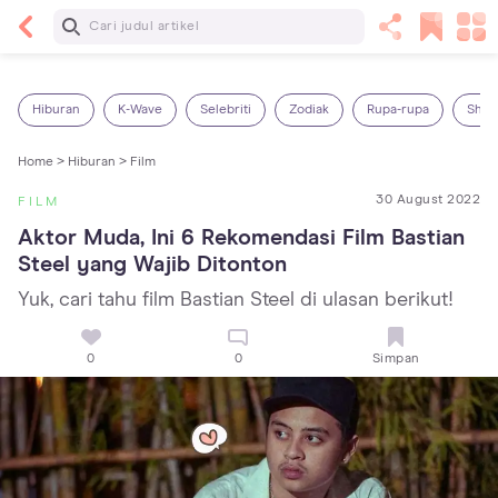
Baca Selanjutnya
5 Manfaat Bermain Masak-Masakan untuk Anak,
Yuk Latih Kreativitas Si Kecil!
Hiburan
K-Wave
Selebriti
Zodiak
Rupa-rupa
Shop
Home >
Hiburan >
Film
30 August 2022
FILM
Aktor Muda, Ini 6 Rekomendasi Film Bastian 
Steel yang Wajib Ditonton
Yuk, cari tahu film Bastian Steel di ulasan berikut!
0
0
Simpan