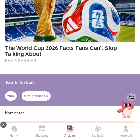
Topik Terkait
film
film indonesia
Komentar
Belum ada komentar. Yuk, bagikan pendapatmu
di sini!
Home
Shopping
Articles
IbuSibuk
Account