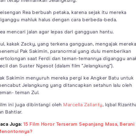
an tetap memainkan Jelangkung.
eisengan Rea berbuah petaka, karena sejak itu mereka
iganggu mahluk halus dengan cara berbeda-beda.
ea mencari jalan agar lepas dari gangguan hantu.
ul, kakak Zacky, yang terkena gangguan, mengajak merek
enemui Pak Sakimin, paranormal yang dulu memberikan
ertolongan saat Ferdi dan teman-temannya diganggu ana
ecil dan Suster Ngesot (dalam film "Jelangkung").
ak Sakimin menyuruh mereka pergi ke Angker Batu untuk
encabut Jelangkung yang ditancapkan setahun lalu oleh
eman- teman Zul.
ilm ini juga dibintangi oleh
Marcella Zalianty
, Iqbal Rizanth
an Bahtiar.
aca Juga:
15 Film Horor Terseram Sepanjang Masa, Berani
enontonnya?