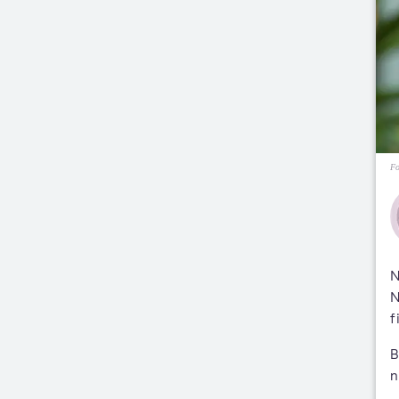
Fo
N
N
f
B