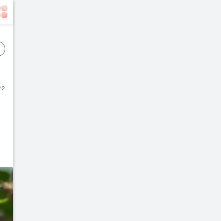
Event
Film
Buku
22