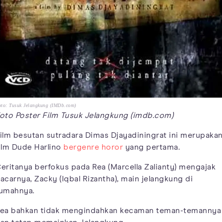
to: Tusuk Jelangkung (IMDb.com)
oto Poster Film Tusuk Jelangkung (imdb.com)
ilm besutan sutradara Dimas Djayadiningrat ini merupaka
ilm Dude Harlino
bergenre horor
yang pertama.
eritanya berfokus pada Rea (Marcella Zalianty) mengajak
acarnya, Zacky (Iqbal Rizantha), main jelangkung di
umahnya.
ea bahkan tidak mengindahkan kecaman teman-temannya