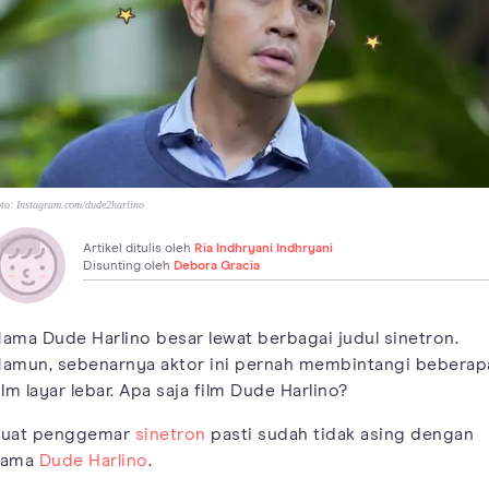
to:
Instagram.com/dude2harlino
Artikel ditulis oleh
Ria Indhryani Indhryani
Disunting oleh
Debora Gracia
ama Dude Harlino besar lewat berbagai judul sinetron.
amun, sebenarnya aktor ini pernah membintangi beberap
ilm layar lebar. Apa saja film Dude Harlino?
uat penggemar
sinetron
pasti sudah tidak asing dengan
nama
Dude Harlino
.