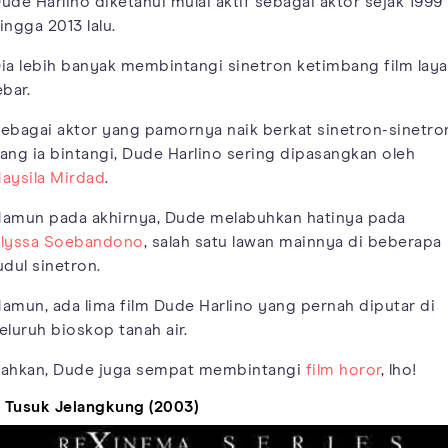
ude Harlino diketahui mulai aktif sebagai aktor sejak 1999
ingga 2013 lalu.
ia lebih banyak membintangi sinetron ketimbang film laya
ebar.
ebagai aktor yang pamornya naik berkat sinetron-sinetro
ang ia bintangi, Dude Harlino sering dipasangkan oleh
aysila Mirdad
.
amun pada akhirnya, Dude melabuhkan hatinya pada
lyssa Soebandono
, salah satu lawan mainnya di beberapa
udul sinetron.
amun, ada lima film Dude Harlino yang pernah diputar di
eluruh bioskop tanah air.
ahkan, Dude juga sempat membintangi
film horor
, lho!
. Tusuk Jelangkung (2003)