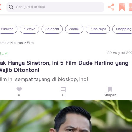
Baca Selanjutnya
Panas Dalam pada Anak: Gejala, Penyebab dan Cara
Mengatasinya!
Hiburan
K-Wave
Selebriti
Zodiak
Rupa-rupa
Shopping
ome >
Hiburan >
Film
29 August 20
ILM
ak Hanya Sinetron, Ini 5 Film Dude Harlino yang 
ajib Ditonton!
ilm ini sempat tayang di bioskop, lho!
0
0
Simpan