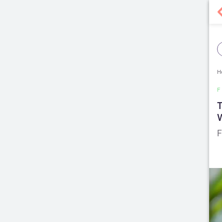
H
F
T
W
F