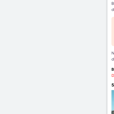
B
d
N
d
B
D
5