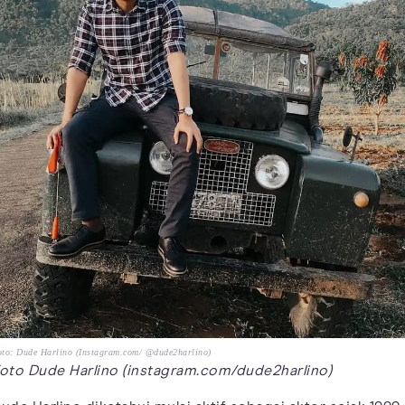
to: Dude Harlino (Instagram.com/ @dude2harlino)
oto Dude Harlino (instagram.com/dude2harlino)