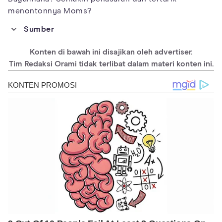
menontonnya Moms?
Sumber
https://asianwiki.com/In_Our_Prime
Konten di bawah ini disajikan oleh advertiser.
https://asianwiki.com/Jo_Yun-Seo_(1993)
Tim Redaksi Orami tidak terlibat dalam materi konten ini.
https://asianwiki.com/Park_Byung-Eun
https://asianwiki.com/Park_Hae-Joon
https://m.k-odyssey.com/news/newsview.php?
ncode=179561410240172