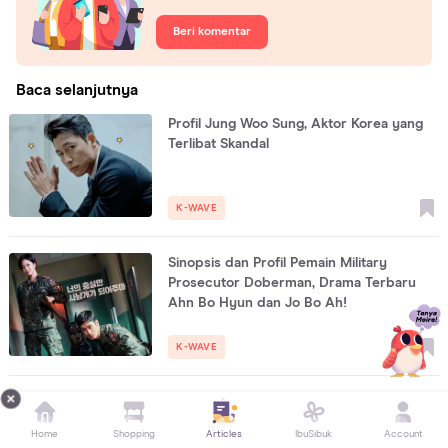
Beri komentar
Baca selanjutnya
Profil Jung Woo Sung, Aktor Korea yang
Terlibat Skandal
K-WAVE
Sinopsis dan Profil Pemain Military
Prosecutor Doberman, Drama Terbaru
Ahn Bo Hyun dan Jo Bo Ah!
K-WAVE
Highlights
Lihat semua
Home
Shopping
Articles
IbuSibuk
Account