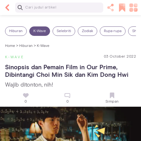
Baca Selanjutnya
13 Rekomendasi RSGM dan Klinik Gigi di Jakarta
yang Terbaik dan Terpercaya
Hiburan
K-Wave
Selebriti
Zodiak
Rupa-rupa
Shop
Home >
Hiburan >
K-Wave
03 October 2022
K-WAVE
Sinopsis dan Pemain Film in Our Prime, 
Dibintangi Choi Min Sik dan Kim Dong Hwi
Wajib ditonton, nih!
0
0
Simpan