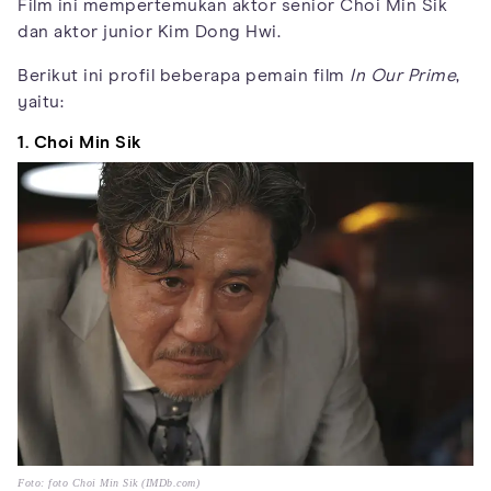
Film ini mempertemukan aktor senior Choi Min Sik
dan aktor junior Kim Dong Hwi.
Berikut ini profil beberapa pemain film
In Our Prime
,
yaitu:
1. Choi Min Sik
Foto: foto Choi Min Sik (IMDb.com)