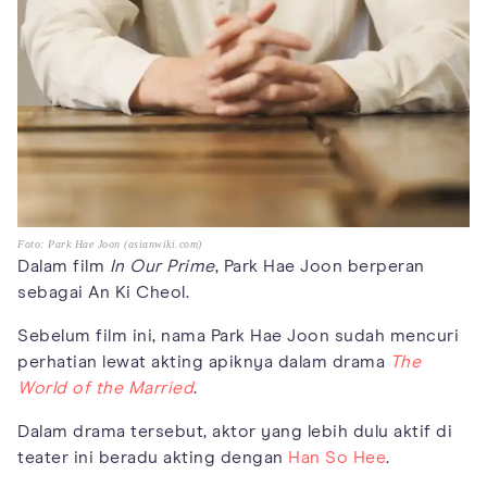
Foto: Park Hae Joon (asianwiki.com)
Dalam film
In Our Prime
, Park Hae Joon berperan
sebagai An Ki Cheol.
Sebelum film ini, nama Park Hae Joon sudah mencuri
perhatian lewat akting apiknya dalam drama
The
World of the Married
.
Dalam drama tersebut, aktor yang lebih dulu aktif di
teater ini beradu akting dengan
Han So Hee
.