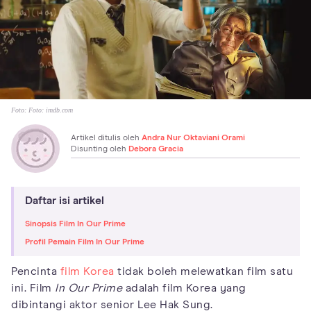
Foto:
Foto: imdb.com
Artikel ditulis oleh
Andra Nur Oktaviani Orami
Disunting oleh
Debora Gracia
Daftar isi artikel
Sinopsis Film In Our Prime
Profil Pemain Film In Our Prime
Pencinta
film Korea
tidak boleh melewatkan film satu
ini. Film
In Our Prime
adalah film Korea yang
dibintangi aktor senior Lee Hak Sung.