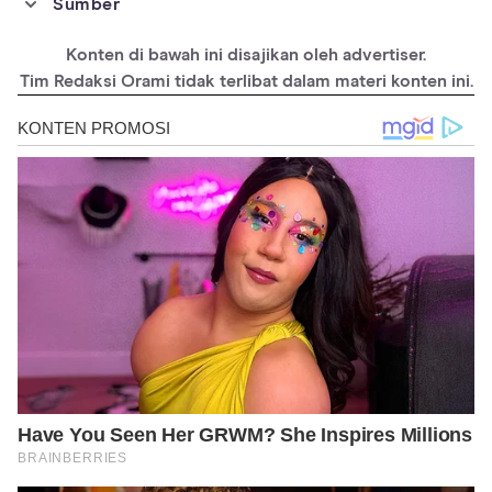
Sumber
https://www.brides.com/bridal-shower-game-ideas-4780343
Konten di bawah ini disajikan oleh advertiser.
https://www.theknot.com/content/a-complete-guide-to-bridal-
shower-games
Tim Redaksi Orami tidak terlibat dalam materi konten ini.