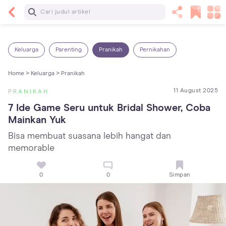
Baca Selanjutnya
5 Manfaat Bermain Masak-Masakan untuk Anak,
Yuk Latih Kreativitas Si Kecil!
Keluarga
Parenting
Pranikah
Pernikahan
Home >
Keluarga >
Pranikah
11 August 2025
PRANIKAH
7 Ide Game Seru untuk Bridal Shower, Coba 
Mainkan Yuk
Bisa membuat suasana lebih hangat dan
memorable
0
0
Simpan