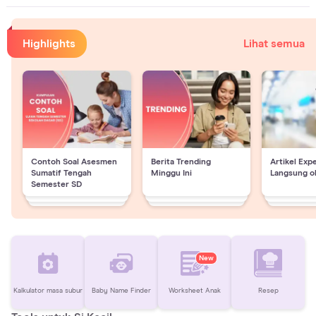
Highlights
Lihat semua
Contoh Soal Asesmen
Berita Trending
Artikel Exp
Sumatif Tengah
Minggu Ini
Langsung o
Semester SD
New
Kalkulator masa subur
Baby Name Finder
Worksheet Anak
Resep