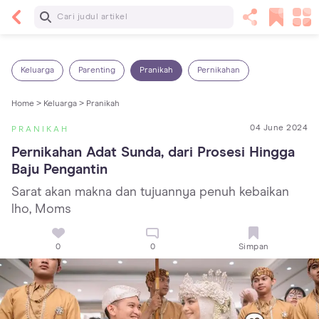
Baca Selanjutnya
7 Penyebab Sakit Tenggorokan pada Anak dan
Cara Mengatasinya
Keluarga
Parenting
Pranikah
Pernikahan
Home >
Keluarga >
Pranikah
04 June 2024
PRANIKAH
Pernikahan Adat Sunda, dari Prosesi Hingga 
Baju Pengantin
Sarat akan makna dan tujuannya penuh kebaikan
lho, Moms
0
0
Simpan