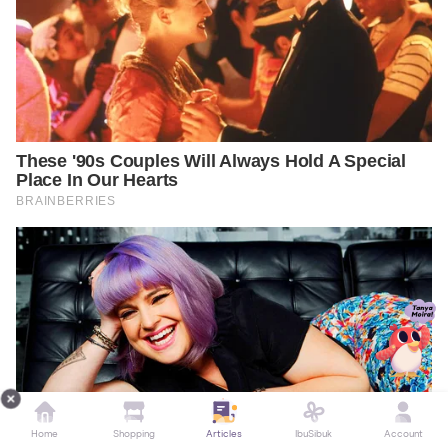
Home
Shopping
Articles
IbuSibuk
Account