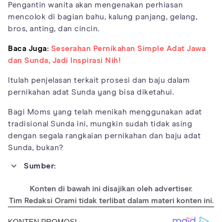
Pengantin wanita akan mengenakan perhiasan
mencolok di bagian bahu, kalung panjang, gelang,
bros, anting, dan cincin.
Baca Juga:
Seserahan Pernikahan Simple Adat Jawa
dan Sunda, Jadi Inspirasi Nih!
Itulah penjelasan terkait prosesi dan baju dalam
pernikahan adat Sunda yang bisa diketahui.
Bagi Moms yang telah menikah menggunakan adat
tradisional Sunda ini, mungkin sudah tidak asing
dengan segala rangkaian pernikahan dan baju adat
Sunda, bukan?
Sumber:
https://ladylunarose.wordpress.com/2011/08/14/sundanese-
wedding-ceremony/
Konten di bawah ini disajikan oleh advertiser.
https://factsofindonesia.com/culture-of-sundanese
Tim Redaksi Orami tidak terlibat dalam materi konten ini.
https://www.weddingku.com/blog/tahapan-pernikahan-adat-
sunda