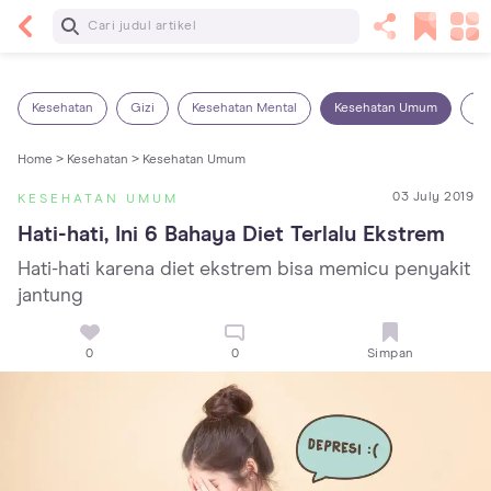
Baca Selanjutnya
7 Penyebab Sakit Tenggorokan pada Anak dan
Cara Mengatasinya
Kesehatan
Gizi
Kesehatan Mental
Kesehatan Umum
Ob
Home >
Kesehatan >
Kesehatan Umum
03 July 2019
KESEHATAN UMUM
Hati-hati, Ini 6 Bahaya Diet Terlalu Ekstrem
Hati-hati karena diet ekstrem bisa memicu penyakit
jantung
0
0
Simpan