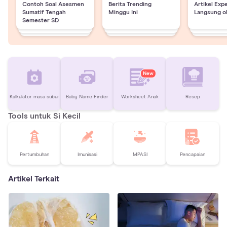
Contoh Soal Asesmen
Berita Trending
Artikel Exp
Sumatif Tengah
Minggu Ini
Langsung o
Semester SD
New
Kalkulator masa subur
Baby Name Finder
Worksheet Anak
Resep
Tools untuk Si Kecil
Pertumbuhan
Imunisasi
MPASI
Pencapaian
Artikel Terkait