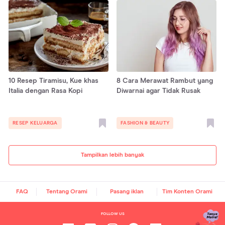
10 Resep Tiramisu, Kue khas
8 Cara Merawat Rambut yang
Italia dengan Rasa Kopi
Diwarnai agar Tidak Rusak
RESEP KELUARGA
FASHION & BEAUTY
Tampilkan lebih banyak
FAQ
Tentang Orami
Pasang iklan
Tim Konten Orami
FOLLOW US