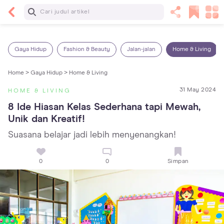
Baca Selanjutnya
Kebutuhan Cairan Anak yang Harus Dipenuhi
Sesuai Usianya
Gaya Hidup
Fashion & Beauty
Jalan-jalan
Home & Living
Home >
Gaya Hidup >
Home & Living
31 May 2024
HOME & LIVING
8 Ide Hiasan Kelas Sederhana tapi Mewah, 
Unik dan Kreatif!
Suasana belajar jadi lebih menyenangkan!
0
0
Simpan