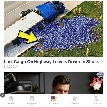
Home
Shopping
Articles
IbuSibuk
Account