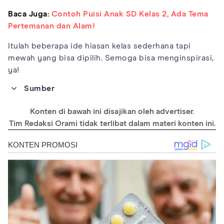
Baca Juga:
Contoh Puisi Anak SD Kelas 2, Ada Tema
Pertemanan dan Alam!
Itulah beberapa ide hiasan kelas sederhana tapi
mewah yang bisa dipilih. Semoga bisa menginspirasi,
ya!
Sumber
https://chaylorandmads.com/classroom-decoration-ideas/
Konten di bawah ini disajikan oleh advertiser.
https://www.boredteachers.com/post/classroom-ideas-themes-
new-school-year
Tim Redaksi Orami tidak terlibat dalam materi konten ini.
https://www.splashlearn.com/blog/best-classroom-decoration-
ideas-for-teachers/