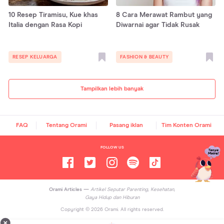
10 Resep Tiramisu, Kue khas
8 Cara Merawat Rambut yang
Italia dengan Rasa Kopi
Diwarnai agar Tidak Rusak
RESEP KELUARGA
FASHION & BEAUTY
Tampilkan lebih banyak
FAQ
Tentang Orami
Pasang iklan
Tim Konten Orami
FOLLOW US
Orami Articles —
Artikel Seputar Parenting, Kesehatan,
Gaya Hidup dan Hiburan
Copyright ©
2026
Orami. All rights reserved.