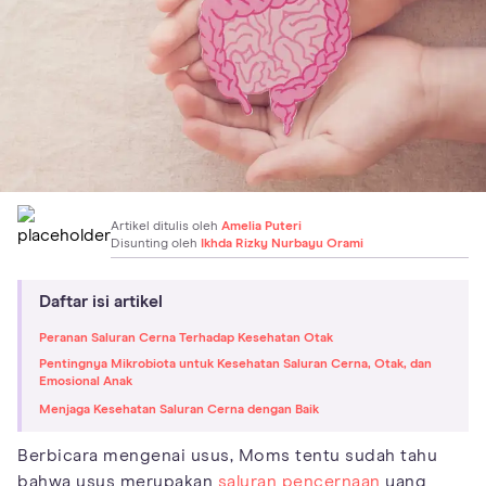
Artikel ditulis oleh
Amelia Puteri
Disunting oleh
Ikhda Rizky Nurbayu Orami
Daftar isi artikel
Peranan Saluran Cerna Terhadap Kesehatan Otak
Pentingnya Mikrobiota untuk Kesehatan Saluran Cerna, Otak, dan
Emosional Anak
Menjaga Kesehatan Saluran Cerna dengan Baik
Berbicara mengenai usus, Moms tentu sudah tahu
bahwa usus merupakan
saluran pencernaan
yang