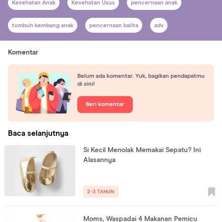
Kesehatan Anak
Kesehatan Usus
pencernaan anak
tumbuh kembang anak
pencernaan balita
adv
Komentar
Belum ada komentar. Yuk, bagikan pendapatmu
di sini!
Beri komentar
Baca selanjutnya
Si Kecil Menolak Memakai Sepatu? Ini
Alasannya
2-3 TAHUN
Moms, Waspadai 4 Makanan Pemicu