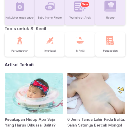
New
Kalkulator masa subur
Baby Name Finder
Worksheet Anak
Resep
Tools untuk Si Kecil
Pertumbuhan
Imunisasi
MPASI
Pencapaian
Artikel Terkait
Kecakapan Hidup Apa Saja
6 Jenis Tanda Lahir Pada Balita,
Yang Harus Dikuasai Balita?
Salah Satunya Bercak Mongol