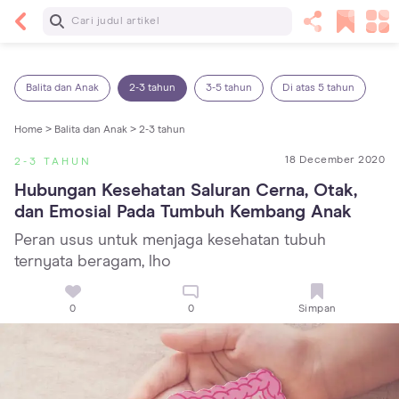
Baca Selanjutnya
25 Makanan Bayi 1 Tahun yang Dianjurkan dan
Dilarang
Balita dan Anak
2-3 tahun
3-5 tahun
Di atas 5 tahun
Home >
Balita dan Anak >
2-3 tahun
18 December 2020
2-3 TAHUN
Hubungan Kesehatan Saluran Cerna, Otak, 
dan Emosial Pada Tumbuh Kembang Anak
Peran usus untuk menjaga kesehatan tubuh
ternyata beragam, lho
0
0
Simpan