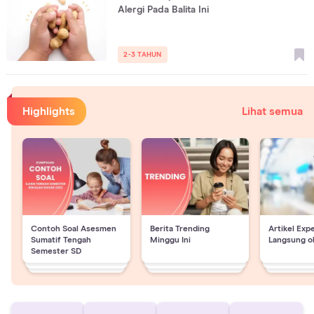
Alergi Pada Balita Ini
2-3 TAHUN
Highlights
Lihat semua
Contoh Soal Asesmen
Berita Trending
Artikel Exp
Sumatif Tengah
Minggu Ini
Langsung o
Semester SD