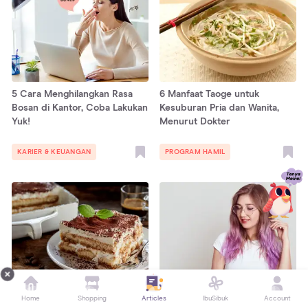
5 Cara Menghilangkan Rasa
6 Manfaat Taoge untuk
Bosan di Kantor, Coba Lakukan
Kesuburan Pria dan Wanita,
Yuk!
Menurut Dokter
KARIER & KEUANGAN
PROGRAM HAMIL
10 Resep Tiramisu, Kue khas
8 Cara Merawat Rambut yang
Home
Shopping
Articles
IbuSibuk
Account
Italia dengan Rasa Kopi
Diwarnai agar Tidak Rusak