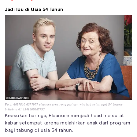
Jadi Ibu di Usia 54 Tahun
Foto: 6057810 6377977 eleanore armstrong perlman who had twins aged 54 became
britain a 61 1541969987752
Keesokan harinya, Eleanore menjadi headline surat
kabar setempat karena melahirkan anak dari program
bayi tabung di usia 54 tahun.