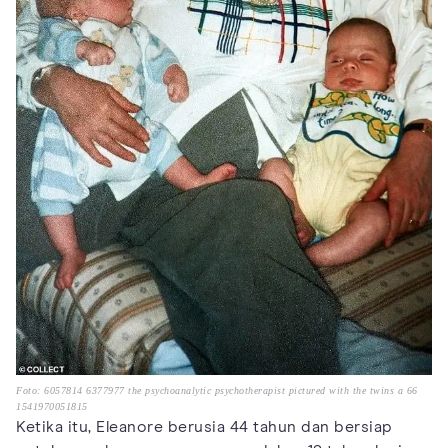
Foto: 6057814 6377977 the psychoanalytic psychotherapist pictured with the twins a 66
1541970051815
Ketika itu, Eleanore berusia 44 tahun dan bersiap