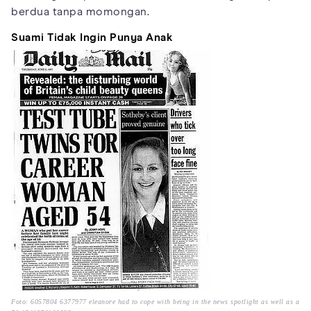
berdua tanpa momongan.
Suami Tidak Ingin Punya Anak
Foto: 6057804 6377977 eleanore had to cope with being in the news spotlight as well as a