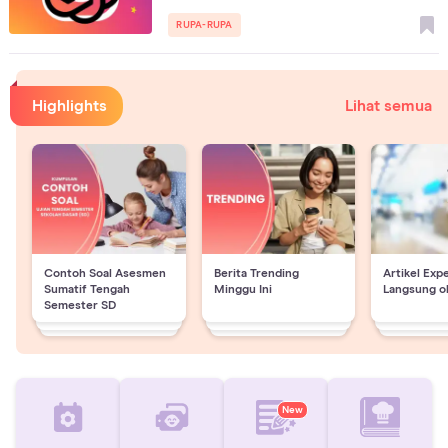
RUPA-RUPA
Highlights
Lihat semua
Contoh Soal Asesmen
Berita Trending
Artikel Exp
Sumatif Tengah
Minggu Ini
Langsung o
Semester SD
New