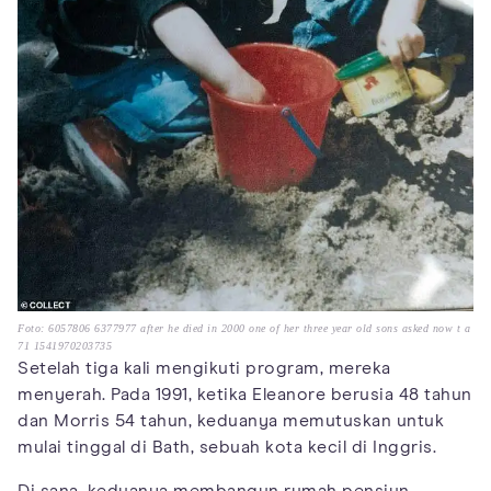
Foto: 6057806 6377977 after he died in 2000 one of her three year old sons asked now t a
71 1541970203735
Setelah tiga kali mengikuti program, mereka
menyerah. Pada 1991, ketika Eleanore berusia 48 tahun
dan Morris 54 tahun, keduanya memutuskan untuk
mulai tinggal di Bath, sebuah kota kecil di Inggris.
Di sana, keduanya membangun rumah pensiun