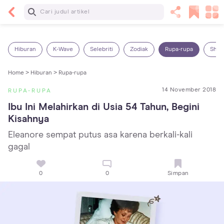
Baca Selanjutnya
Sariawan pada Anak: Penyebab, Cara Mengatasi
dan Mencegahnya
Hiburan
K-Wave
Selebriti
Zodiak
Rupa-rupa
Shop
Home >
Hiburan >
Rupa-rupa
14 November 2018
RUPA-RUPA
Ibu Ini Melahirkan di Usia 54 Tahun, Begini 
Kisahnya
Eleanore sempat putus asa karena berkali-kali
gagal
0
0
Simpan