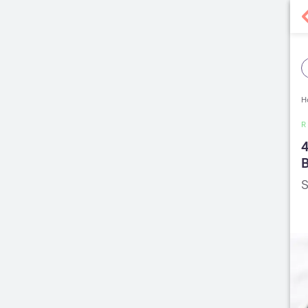
H
R
4
S