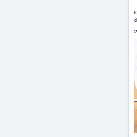
K
d
2