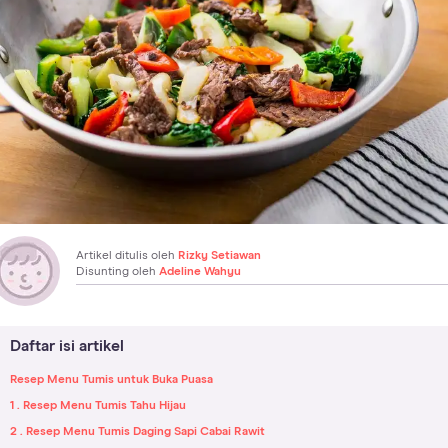
Artikel ditulis oleh
Rizky Setiawan
Disunting oleh
Adeline Wahyu
Daftar isi artikel
Resep Menu Tumis untuk Buka Puasa
1 . Resep Menu Tumis Tahu Hijau
2 . Resep Menu Tumis Daging Sapi Cabai Rawit