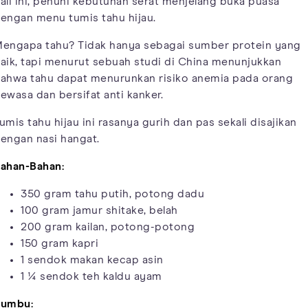
ali ini, penuhi kebutuhan serat menjelang buka puasa
engan menu tumis tahu hijau.
engapa tahu? Tidak hanya sebagai sumber protein yang
aik, tapi menurut sebuah studi di China menunjukkan
ahwa tahu dapat menurunkan risiko anemia pada orang
ewasa dan bersifat anti kanker.
umis tahu hijau ini rasanya gurih dan pas sekali disajikan
engan nasi hangat.
ahan-Bahan:
350 gram tahu putih, potong dadu
100 gram jamur shitake, belah
200 gram kailan, potong-potong
150 gram kapri
1 sendok makan kecap asin
1 ¼ sendok teh kaldu ayam
umbu: