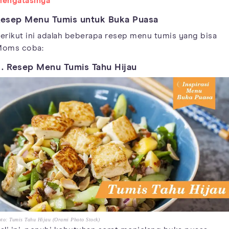
engatasinya
esep Menu Tumis untuk Buka Puasa
erikut ini adalah beberapa resep menu tumis yang bisa
oms coba:
 . Resep Menu Tumis Tahu Hijau
to: Tumis Tahu Hijau (Orami Photo Stock)