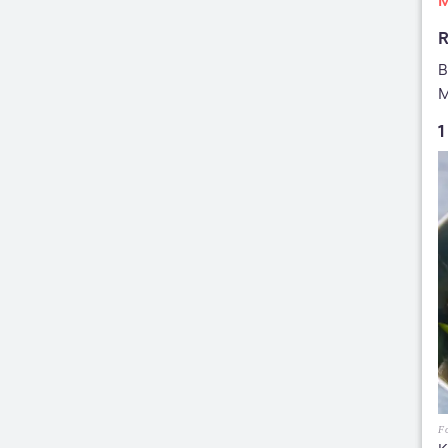
M
R
B
M
1
Fo