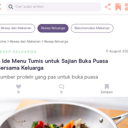
Baca Selanjutnya
7 Penyebab Sakit Tenggorokan pada Anak dan Cara
Mengatasinya
Resep dan Makanan
Resep Keluarga
Rekomendasi Makanan
ome >
Resep dan Makanan >
Resep Keluarga
11 August 20
ESEP KELUARGA
 Ide Menu Tumis untuk Sajian Buka Puasa 
Bersama Keluarga
umber protein yang pas untuk buka puasa
0
0
Simpan