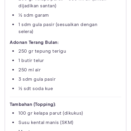
dijadikan santan)
½ sdm garam
1 sdm gula pasir (sesuaikan dengan
selera)
Adonan Terang Bulan:
250 gr tepung terigu
1 butir telur
250 ml air
3 sdm gula pasir
½ sdt soda kue
Tambahan (Topping):
100 gr kelapa parut (dikukus)
Susu kental manis (SKM)