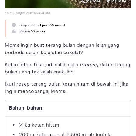
Foto: Cookpad.com/NoviEkaWati
Siap dalam
1 jam 30 menit
Sajian
10 porsi
Moms ingin buat terang bulan dengan isian yang
berbeda selain keju atau cokelat?
Ketan hitam bisa jadi salah satu
topping
dalam terang
bulan yang tak kalah enak, lho.
Ikuti resep terang bulan ketan hitam di bawah ini jika
ingin mencobanya, Moms.
Bahan-bahan
¼ kg ketan hitam
200 gr kelapa parut + 500 ml air (untuk