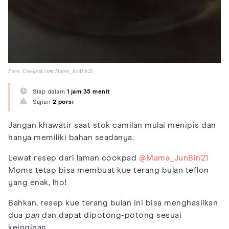
Foto: Cookpad.com/Mama_JunBin21
Siap dalam
1 jam 35 menit
Sajian
2 porsi
Jangan khawatir saat stok camilan mulai menipis dan
hanya memiliki bahan seadanya.
Lewat resep dari laman cookpad
@Mama_JunBin21
Moms tetap bisa membuat kue terang bulan teflon
yang enak, lho!
Bahkan, resep kue terang bulan ini bisa menghasilkan
dua
pan
dan dapat dipotong-potong sesuai
keinginan.