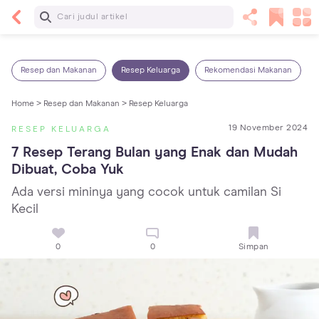
Baca Selanjutnya
Sariawan pada Anak: Penyebab, Cara Mengatasi
dan Mencegahnya
Resep dan Makanan
Resep Keluarga
Rekomendasi Makanan
Home >
Resep dan Makanan >
Resep Keluarga
19 November 2024
RESEP KELUARGA
7 Resep Terang Bulan yang Enak dan Mudah 
Dibuat, Coba Yuk
Ada versi mininya yang cocok untuk camilan Si
Kecil
0
0
Simpan