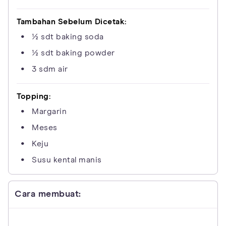
Tambahan Sebelum Dicetak:
½ sdt baking soda
½ sdt baking powder
3 sdm air
Topping:
Margarin
Meses
Keju
Susu kental manis
Cara membuat: