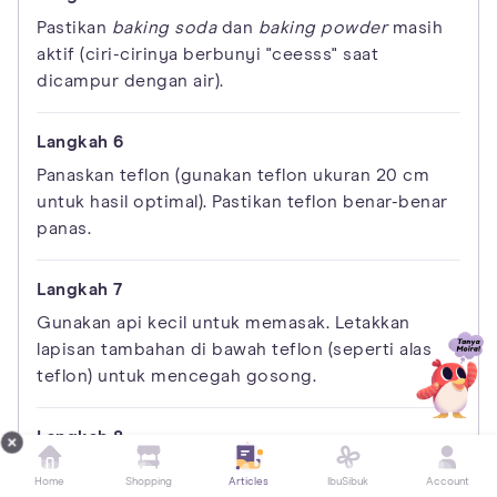
Pastikan
baking soda
dan
baking powder
masih
aktif (ciri-cirinya berbunyi "ceesss" saat
dicampur dengan air).
Panaskan teflon (gunakan teflon ukuran 20 cm
untuk hasil optimal). Pastikan teflon benar-benar
panas.
Gunakan api kecil untuk memasak. Letakkan
lapisan tambahan di bawah teflon (seperti alas
teflon) untuk mencegah gosong.
Tuang adonan ke teflon, tunggu hingga
Home
Shopping
Articles
IbuSibuk
Account
permukaan setengah bersarang, lalu taburkan