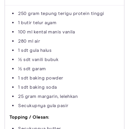
250 gram tepung terigu protein tinggi
1 butir telur ayam
100 ml kental manis vanila
280 ml air
1 sdt gula halus
½ sdt vanili bubuk
½ sdt garam
1 sdt baking powder
1 sdt baking soda
25 gram margarin, lelehkan
Secukupnya gula pasir
Topping / Olesan:
Secukupnya butter