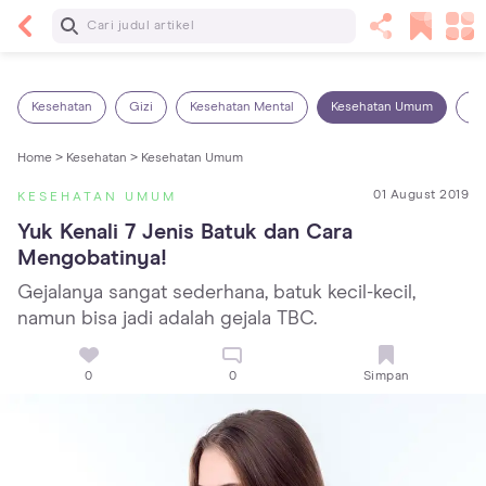
Baca Selanjutnya
13 Rekomendasi RSGM dan Klinik Gigi di Jakarta
yang Terbaik dan Terpercaya
Kesehatan
Gizi
Kesehatan Mental
Kesehatan Umum
Ob
Home >
Kesehatan >
Kesehatan Umum
01 August 2019
KESEHATAN UMUM
Yuk Kenali 7 Jenis Batuk dan Cara 
Mengobatinya!
Gejalanya sangat sederhana, batuk kecil-kecil,
namun bisa jadi adalah gejala TBC.
0
0
Simpan