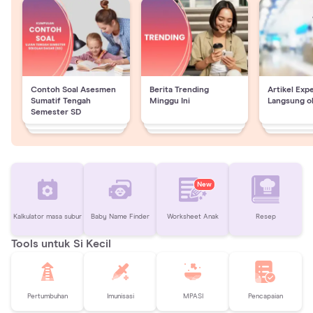
Contoh Soal Asesmen
Berita Trending
Artikel Exp
Sumatif Tengah
Minggu Ini
Langsung o
Semester SD
New
Kalkulator masa subur
Baby Name Finder
Worksheet Anak
Resep
Tools untuk Si Kecil
Pertumbuhan
Imunisasi
MPASI
Pencapaian