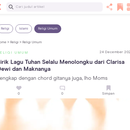
Baca Selanjutnya
Sariawan pada Anak: Penyebab, Cara Mengatasi dan
Mencegahnya
Religi
Islami
Religi Umum
ome >
Religi >
Religi Umum
24 December 20
ELIGI UMUM
irik Lagu Tuhan Selalu Menolongku dari Clarisa 
Dewi dan Maknanya
engkap dengan chord gitanya juga, lho Moms
0
0
Simpan