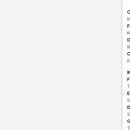
K
F
K
B
K
R
F
T
S
S
T