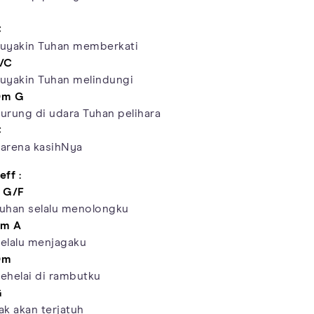
C
uyakin Tuhan memberkati
/C
uyakin Tuhan melindungi
Dm
G
urung di udara Tuhan pelihara
C
arena kasihNya
eff :
G/F
uhan selalu menolongku
Em
A
elalu menjagaku
Dm
ehelai di rambutku
G
ak akan terjatuh