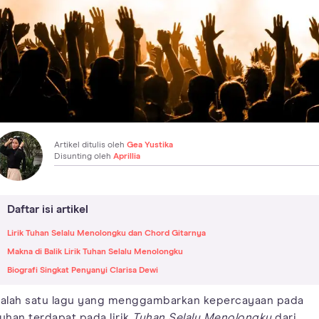
Artikel ditulis oleh
Gea Yustika
Disunting oleh
Aprillia
Daftar isi artikel
Lirik Tuhan Selalu Menolongku dan Chord Gitarnya
Makna di Balik Lirik Tuhan Selalu Menolongku
Biografi Singkat Penyanyi Clarisa Dewi
alah satu lagu yang menggambarkan kepercayaan pada
uhan terdapat pada lirik
Tuhan Selalu Menolongku
dari