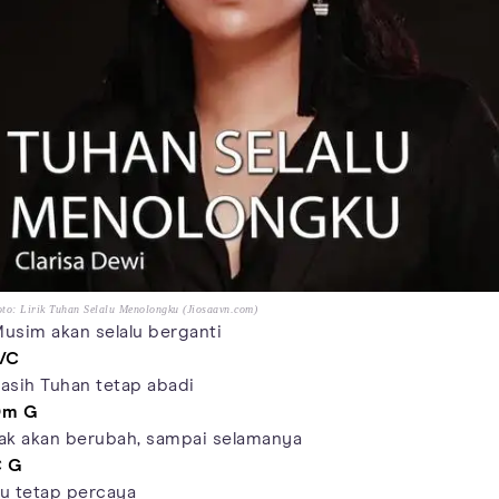
to: Lirik Tuhan Selalu Menolongku (Jiosaavn.com)
usim akan selalu berganti
/C
asih Tuhan tetap abadi
Dm
G
ak akan berubah, sampai selamanya
C
G
u tetap percaya