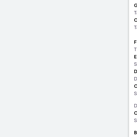
T
T
F
T
S
D
S
D
S
B