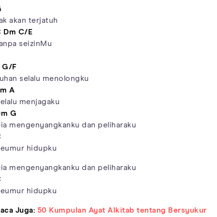
G
ak akan terjatuh
C
Dm
C/E
anpa seizinMu
G/F
uhan selalu menolongku
Em
A
elalu menjagaku
Dm
G
ia mengenyangkanku dan peliharaku
C
eumur hidupku
ia mengenyangkanku dan peliharaku
C
eumur hidupku
aca Juga:
50 Kumpulan Ayat Alkitab tentang Bersyukur