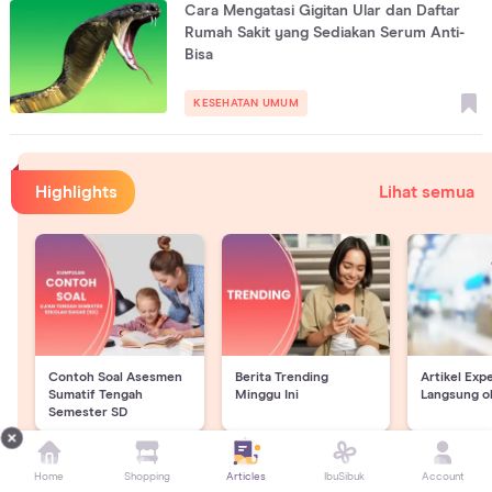
Cara Mengatasi Gigitan Ular dan Daftar
Rumah Sakit yang Sediakan Serum Anti-
Bisa
KESEHATAN UMUM
Highlights
Lihat semua
Contoh Soal Asesmen
Berita Trending
Artikel Exp
Sumatif Tengah
Minggu Ini
Langsung o
Semester SD
Home
Shopping
Articles
IbuSibuk
Account