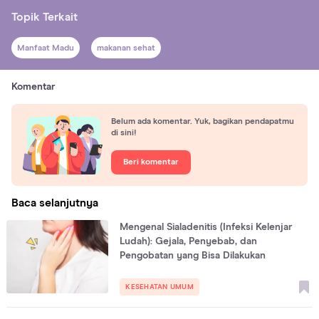
Topik Terkait
Manfaat Madu
makanan sehat
Komentar
Belum ada komentar. Yuk, bagikan pendapatmu
di sini!
Beri komentar
Baca selanjutnya
Mengenal Sialadenitis (Infeksi Kelenjar
Ludah): Gejala, Penyebab, dan
Pengobatan yang Bisa Dilakukan
KESEHATAN UMUM