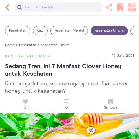
Baca Selanjutnya
Kebutuhan Cairan Anak yang Harus Dipenuhi
Sesuai Usianya
Kesehatan
Gizi
Kesehatan Mental
Kesehatan Umum
Ob
Home >
Kesehatan >
Kesehatan Umum
12 July 2021
KESEHATAN UMUM
Sedang Tren, Ini 7 Manfaat Clover Honey 
untuk Kesehatan
Kini menjadi tren, sebenarnya apa manfaat clover
honey untuk kesehatan?
0
0
Simpan