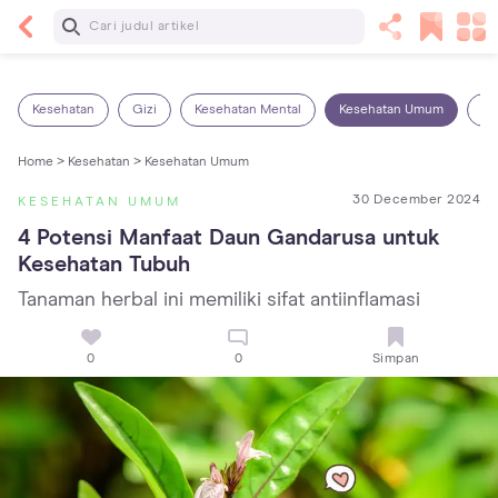
Baca Selanjutnya
7 Penyebab Sakit Tenggorokan pada Anak dan
Cara Mengatasinya
Kesehatan
Gizi
Kesehatan Mental
Kesehatan Umum
Ob
Home >
Kesehatan >
Kesehatan Umum
30 December 2024
KESEHATAN UMUM
4 Potensi Manfaat Daun Gandarusa untuk 
Kesehatan Tubuh
Tanaman herbal ini memiliki sifat antiinflamasi
0
0
Simpan