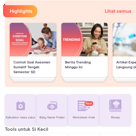
Highlights
Lihat semua
Contoh Soal Asesmen
Berita Trending
Artikel Exp
Sumatif Tengah
Minggu Ini
Langsung o
Semester SD
New
Kalkulator masa subur
Baby Name Finder
Worksheet Anak
Resep
Tools untuk Si Kecil