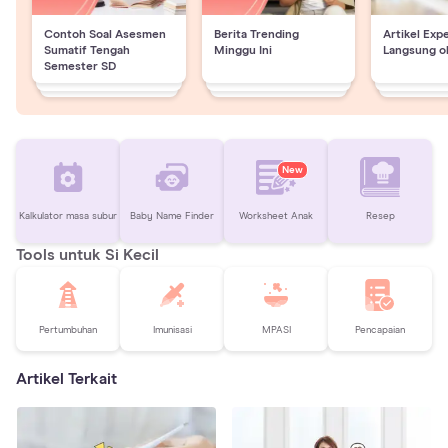
Contoh Soal Asesmen
Berita Trending
Artikel Exp
Sumatif Tengah
Minggu Ini
Langsung o
Semester SD
New
Kalkulator masa subur
Baby Name Finder
Worksheet Anak
Resep
Tools untuk Si Kecil
Pertumbuhan
Imunisasi
MPASI
Pencapaian
Artikel Terkait