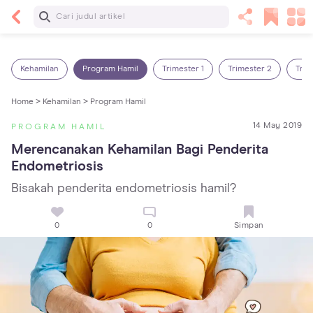
Baca Selanjutnya
7 Penyebab Sakit Tenggorokan pada Anak dan
Cara Mengatasinya
Kehamilan
Program Hamil
Trimester 1
Trimester 2
Trim
Home >
Kehamilan >
Program Hamil
14 May 2019
PROGRAM HAMIL
Merencanakan Kehamilan Bagi Penderita 
Endometriosis
Bisakah penderita endometriosis hamil?
0
0
Simpan