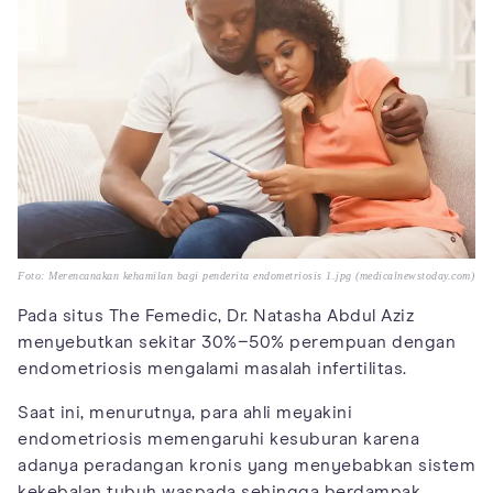
Foto: Merencanakan kehamilan bagi penderita endometriosis 1.jpg (medicalnewstoday.com)
Pada situs The Femedic, Dr. Natasha Abdul Aziz
menyebutkan sekitar 30%−50% perempuan dengan
endometriosis mengalami masalah infertilitas.
Saat ini, menurutnya, para ahli meyakini
endometriosis memengaruhi kesuburan karena
adanya peradangan kronis yang menyebabkan sistem
kekebalan tubuh waspada sehingga berdampak