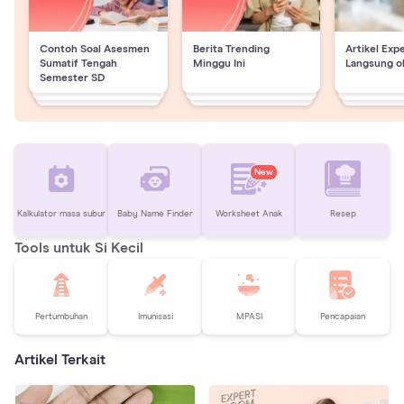
Contoh Soal Asesmen
Berita Trending
Artikel Exp
Sumatif Tengah
Minggu Ini
Langsung o
Semester SD
New
Kalkulator masa subur
Baby Name Finder
Worksheet Anak
Resep
Tools untuk Si Kecil
Pertumbuhan
Imunisasi
MPASI
Pencapaian
Artikel Terkait