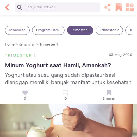
Baca Selanjutnya
Panas Dalam pada Anak: Gejala, Penyebab dan
Cara Mengatasinya!
Kehamilan
Program Hamil
Trimester 1
Trimester 2
Trim
Home >
Kehamilan >
Trimester 1
03 May 2020
TRIMESTER 1
Minum Yoghurt saat Hamil, Amankah?
Yoghurt atau susu yang sudah dipasteurisasi
dianggap memiliki banyak manfaat untuk kesehatan
0
0
Simpan