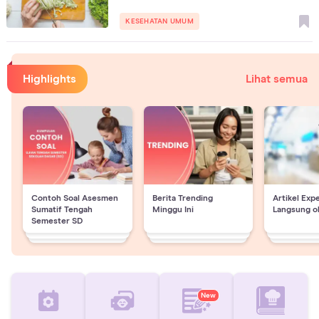
KESEHATAN UMUM
Highlights
Lihat semua
Contoh Soal Asesmen
Berita Trending
Artikel Exp
Sumatif Tengah
Minggu Ini
Langsung o
Semester SD
New