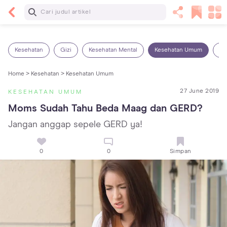
Baca Selanjutnya
5 Manfaat Bermain Masak-Masakan untuk Anak,
Yuk Latih Kreativitas Si Kecil!
Kesehatan
Gizi
Kesehatan Mental
Kesehatan Umum
Ob
Home >
Kesehatan >
Kesehatan Umum
27 June 2019
KESEHATAN UMUM
Moms Sudah Tahu Beda Maag dan GERD?
Jangan anggap sepele GERD ya!
0
0
Simpan