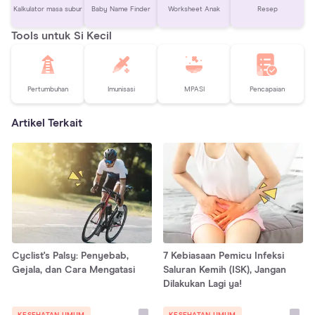
Kalkulator masa subur
Baby Name Finder
Worksheet Anak
Resep
Tools untuk Si Kecil
Pertumbuhan
Imunisasi
MPASI
Pencapaian
Artikel Terkait
Cyclist's Palsy: Penyebab,
7 Kebiasaan Pemicu Infeksi
Gejala, dan Cara Mengatasi
Saluran Kemih (ISK), Jangan
Dilakukan Lagi ya!
KESEHATAN UMUM
KESEHATAN UMUM