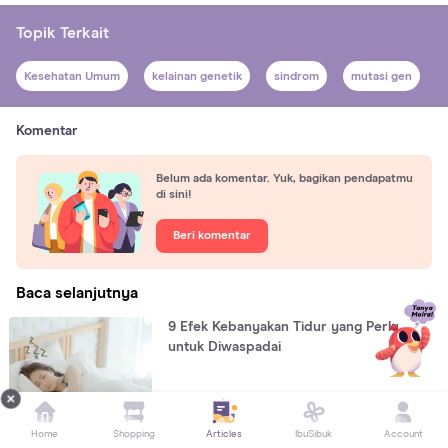
Topik Terkait
Kesehatan Umum
kelainan genetik
sindrom
mutasi gen
Komentar
Belum ada komentar. Yuk, bagikan pendapatmu
di sini!
Beri komentar
Baca selanjutnya
9 Efek Kebanyakan Tidur yang Perlu
untuk Diwaspadai
KESEHATAN UMUM
Home
Shopping
Articles
IbuSibuk
Account