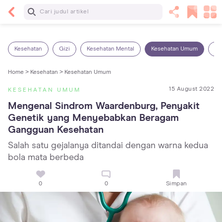
Baca Selanjutnya
Sariawan pada Anak: Penyebab, Cara Mengatasi
dan Mencegahnya
Kesehatan
Gizi
Kesehatan Mental
Kesehatan Umum
Ob
Home >
Kesehatan >
Kesehatan Umum
15 August 2022
KESEHATAN UMUM
Mengenal Sindrom Waardenburg, Penyakit 
Genetik yang Menyebabkan Beragam 
Gangguan Kesehatan
Salah satu gejalanya ditandai dengan warna kedua
bola mata berbeda
0
0
Simpan