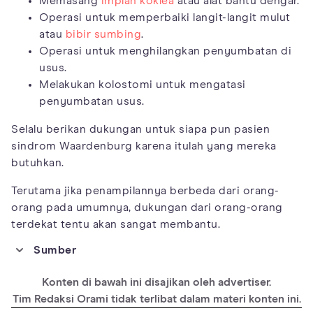
Memasang
implan koklea
atau alat bantu dengar.
Operasi untuk memperbaiki langit-langit mulut
atau
bibir sumbing
.
Operasi untuk menghilangkan penyumbatan di
usus.
Melakukan kolostomi untuk mengatasi
penyumbatan usus.
Selalu berikan dukungan untuk siapa pun pasien
sindrom Waardenburg karena itulah yang mereka
butuhkan.
Terutama jika penampilannya berbeda dari orang-
orang pada umumnya, dukungan dari orang-orang
terdekat tentu akan sangat membantu.
Sumber
https://medlineplus.gov/genetics/condition/waardenburg-
syndrome/
Konten di bawah ini disajikan oleh advertiser.
https://rarediseases.org/rare-diseases/waardenburg-
Tim Redaksi Orami tidak terlibat dalam materi konten ini.
syndrome/