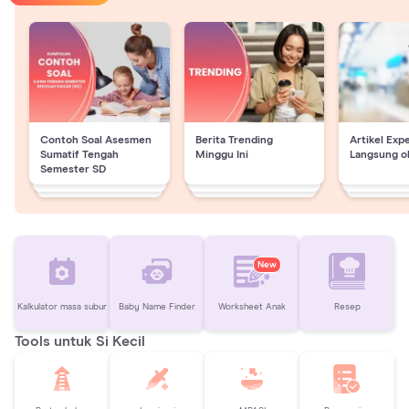
Contoh Soal Asesmen
Berita Trending
Artikel Exp
Sumatif Tengah
Minggu Ini
Langsung o
Semester SD
New
Kalkulator masa subur
Baby Name Finder
Worksheet Anak
Resep
Tools untuk Si Kecil