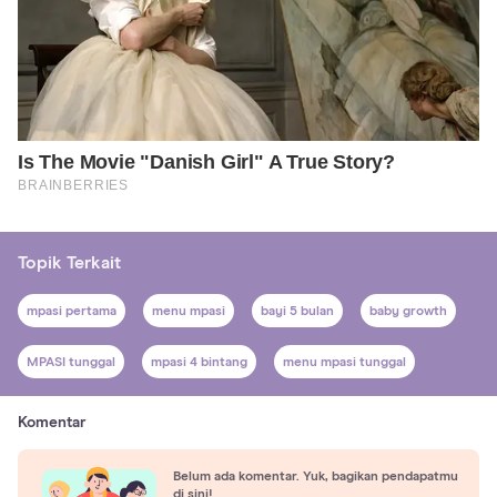
Topik Terkait
mpasi pertama
menu mpasi
bayi 5 bulan
baby growth
MPASI tunggal
mpasi 4 bintang
menu mpasi tunggal
Komentar
Belum ada komentar. Yuk, bagikan pendapatmu
di sini!