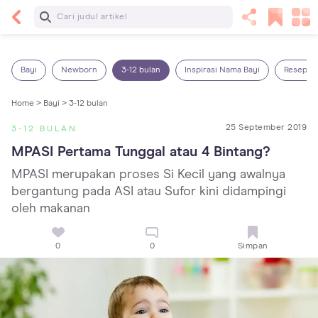
Baca Selanjutnya
Kebutuhan Cairan Anak yang Harus Dipenuhi
Sesuai Usianya
Bayi
Newborn
3-12 bulan
Inspirasi Nama Bayi
Resep M
Home >
Bayi >
3-12 bulan
25 September 2019
3-12 BULAN
MPASI Pertama Tunggal atau 4 Bintang?
MPASI merupakan proses Si Kecil yang awalnya
bergantung pada ASI atau Sufor kini didampingi
oleh makanan
0
0
Simpan