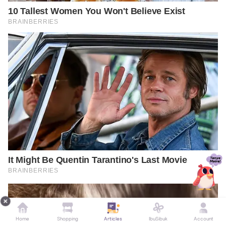
Home
Shopping
Articles
IbuSibuk
Account