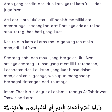
Arab yang terdiri dari dua kata, yakni kata ‘ulul’ dan
juga ‘azmi’.
Arti dari kata ‘ulu’ atau ‘uli’ adalah memiliki atau
mempunyai, sedangkan ‘azmi’ artinya adalah tekad
atau keteguhan hati yang kuat.
Ketika dua kata di atas tadi digabungkan maka
menjadi ulul ‘azmi.
Seorang nabi dan rasul yang bergelar Ulul Azmi
artinya seorang utusan yang memiliki ketabahan,
kesabaran dan keuletan yang luar biasa dalam
menjalankan tugasnya, walaupun menghadapi
berbagai rintangan dari kaumnya.
Imam Thahir bin Asyur di dalam kitabnya At-Tahrir wat
Tanwir berkata:
وَأولُوا الْعَزْمِ: أَصْحَابُ الْعَزْمِ، أَيِ الْمُتَّصِفُونَ بِهِ، وَالْعَزْمُ، نِيَّةٌ