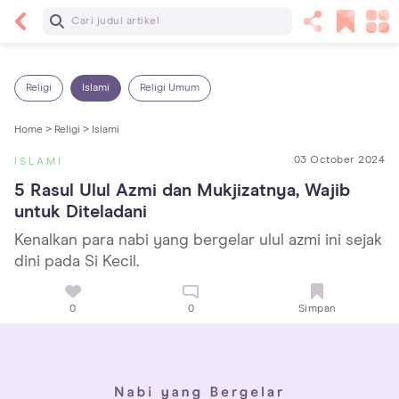
Baca Selanjutnya
5 Manfaat Bermain Masak-Masakan untuk Anak,
Yuk Latih Kreativitas Si Kecil!
Religi
Islami
Religi Umum
Home >
Religi >
Islami
03 October 2024
ISLAMI
5 Rasul Ulul Azmi dan Mukjizatnya, Wajib 
untuk Diteladani
Kenalkan para nabi yang bergelar ulul azmi ini sejak
dini pada Si Kecil.
0
0
Simpan