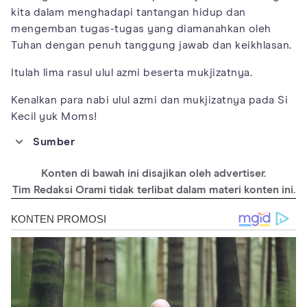
kita dalam menghadapi tantangan hidup dan
mengemban tugas-tugas yang diamanahkan oleh
Tuhan dengan penuh tanggung jawab dan keikhlasan.
Itulah lima rasul ulul azmi beserta mukjizatnya.
Kenalkan para nabi ulul azmi dan mukjizatnya pada Si
Kecil yuk Moms!
Sumber
https://jurnal.uin-
antasari.ac.id/index.php/alhadharah/article/view/1775
Konten di bawah ini disajikan oleh advertiser.
https://umma.id/channel/answer/post/apa-itu-ulul-azmi-690531
Tim Redaksi Orami tidak terlibat dalam materi konten ini.
https://www.portal-ilmu.com/2018/08/mengenali-para-rasul-
ulul-azmi-dan_28.html