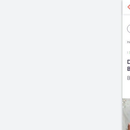
H
I
D
B