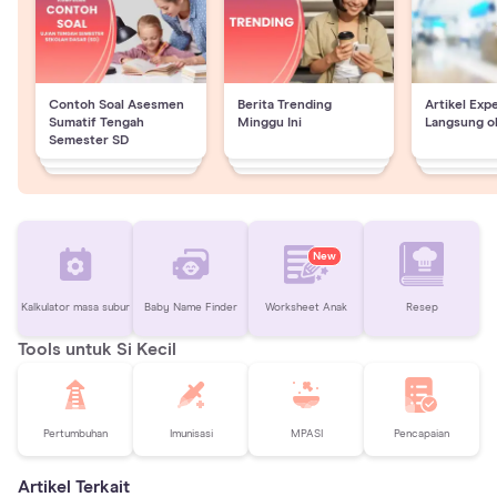
Contoh Soal Asesmen
Berita Trending
Artikel Exp
Sumatif Tengah
Minggu Ini
Langsung o
Semester SD
New
Kalkulator masa subur
Baby Name Finder
Worksheet Anak
Resep
Tools untuk Si Kecil
Pertumbuhan
Imunisasi
MPASI
Pencapaian
Artikel Terkait