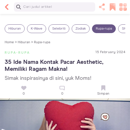
Baca Selanjutnya
5 Manfaat Bermain Masak-Masakan untuk Anak,
Yuk Latih Kreativitas Si Kecil!
Hiburan
K-Wave
Selebriti
Zodiak
Rupa-rupa
Shop
Home >
Hiburan >
Rupa-rupa
15 February 2024
RUPA-RUPA
35 Ide Nama Kontak Pacar Aesthetic, 
Memiliki Ragam Makna!
Simak inspirasinya di sini, yuk Moms!
0
0
Simpan