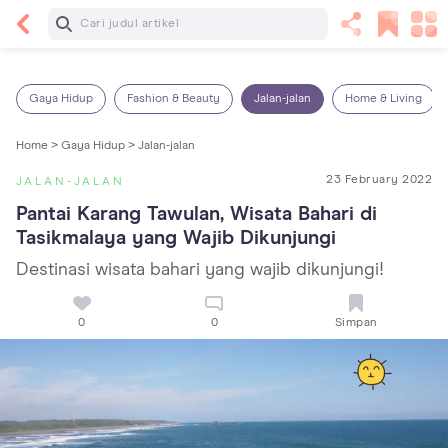
Baca Selanjutnya
Panas Dalam pada Anak: Gejala, Penyebab dan
Cara Mengatasinya!
Gaya Hidup
Fashion & Beauty
Jalan-jalan
Home & Living
Home >
Gaya Hidup >
Jalan-jalan
23 February 2022
JALAN-JALAN
Pantai Karang Tawulan, Wisata Bahari di 
Tasikmalaya yang Wajib Dikunjungi
Destinasi wisata bahari yang wajib dikunjungi!
0
0
Simpan