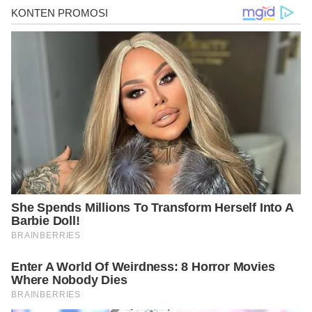
https://lifestyle.kontan.co.id/news/pantai-
karang-tawulan-rekomendasi-tujuan-wisata-
bahari-di-tasikmalaya
https://www.ayobandung.com/wisata/pr-
79728201/pantai-karang-tawulan-pesisir-indah-
di-tasik-yang-mempesona
https://jejakpiknik.com/pantai-karang-tawulan/
https://www.tempatwisata.pro/wisata/Pantai-
Karang-Tawulan
https://www.nativeindonesia.com/pantai-
karang-tawulan-tempat-wisata-di-tasikmalaya/