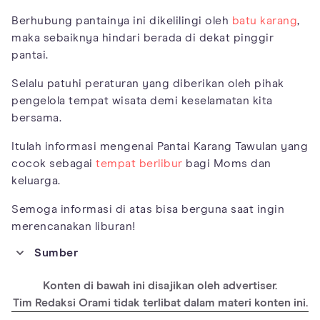
Berhubung pantainya ini dikelilingi oleh
batu karang
,
maka sebaiknya hindari berada di dekat pinggir
pantai.
Selalu patuhi peraturan yang diberikan oleh pihak
pengelola tempat wisata demi keselamatan kita
bersama.
Itulah informasi mengenai Pantai Karang Tawulan yang
cocok sebagai
tempat berlibur
bagi Moms dan
keluarga.
Semoga informasi di atas bisa berguna saat ingin
merencanakan liburan!
Sumber
https://sikidang.com/pantai-karang-tawulan/
Konten di bawah ini disajikan oleh advertiser.
https://travelspromo.com/htm-wisata/pantai-
Tim Redaksi Orami tidak terlibat dalam materi konten ini.
karang-tawulan-tasikmalaya/