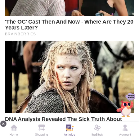
Home
Shopping
Articles
IbuSibuk
Account