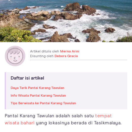
Artikel ditulis oleh
Merna Arini
Disunting oleh
Debora Gracia
Daftar isi artikel
Daya Tarik Pantai Karang Tawulan
Info Wisata Pantai Karang Tawulan
Tips Berwisata ke Pantai Karang Tawulan
Pantai Karang Tawulan adalah salah satu
tempat
wisata bahari
yang lokasinya berada di Tasikmalaya.