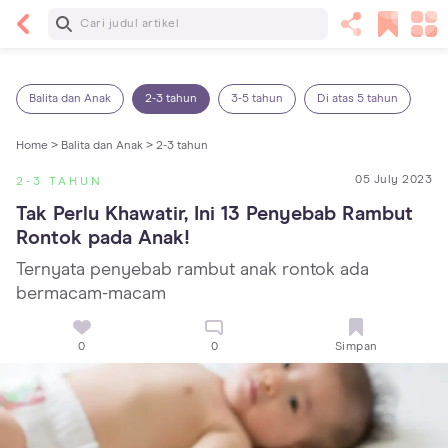
Baca Selanjutnya
Panas Dalam pada Anak: Gejala, Penyebab dan
Cara Mengatasinya!
Balita dan Anak
2-3 tahun
3-5 tahun
Di atas 5 tahun
Home >
Balita dan Anak >
2-3 tahun
05 July 2023
2-3 TAHUN
Tak Perlu Khawatir, Ini 13 Penyebab Rambut 
Rontok pada Anak!
Ternyata penyebab rambut anak rontok ada
bermacam-macam
0
0
Simpan