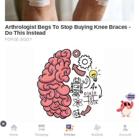
Home
Shopping
Articles
IbuSibuk
Account