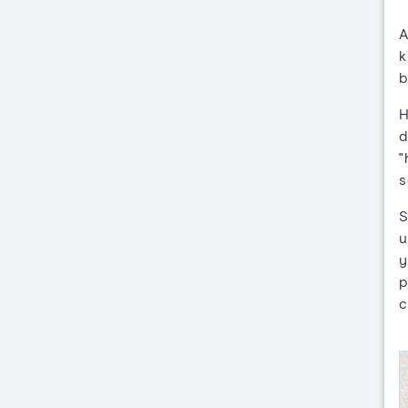
A
k
b
H
d
"
s
S
u
y
p
c