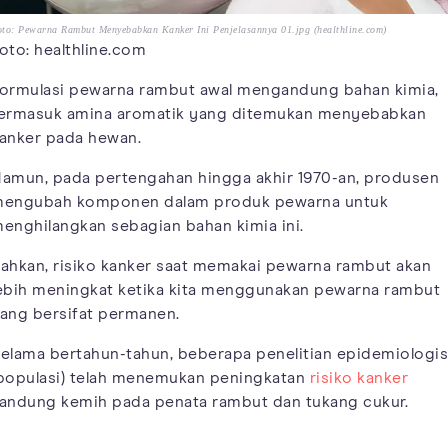
to: Pewarna Rambut Menyebabkan Kanker Ini Penjelasannya 01.jpg (healthline.com)
oto: healthline.com
ormulasi pewarna rambut awal mengandung bahan kimia,
ermasuk amina aromatik yang ditemukan menyebabkan
anker pada hewan.
amun, pada pertengahan hingga akhir 1970-an, produsen
engubah komponen dalam produk pewarna untuk
enghilangkan sebagian bahan kimia ini.
ahkan, risiko kanker saat memakai pewarna rambut akan
ebih meningkat ketika kita menggunakan pewarna rambut
ang bersifat permanen.
elama bertahun-tahun, beberapa penelitian epidemiologis
populasi) telah menemukan peningkatan
risiko kanker
andung kemih pada penata rambut dan tukang cukur.