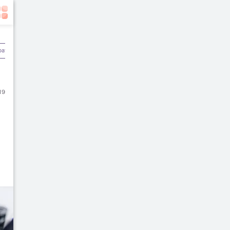
batan
Olahraga & Kebugaran
Rekomendasi Dokter
19