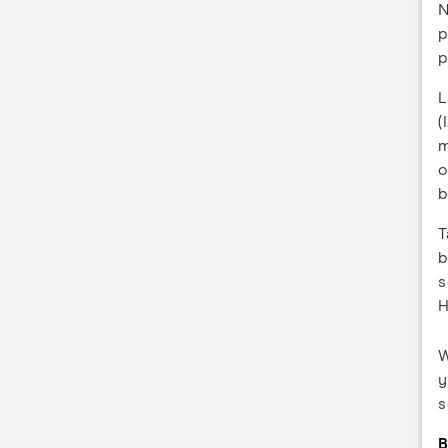
N
p
p
L
(
m
o
b
T
b
s
H
W
y
s
B