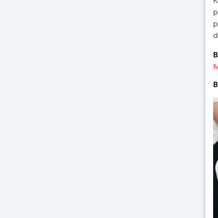
K
p
p
d
B
M
B