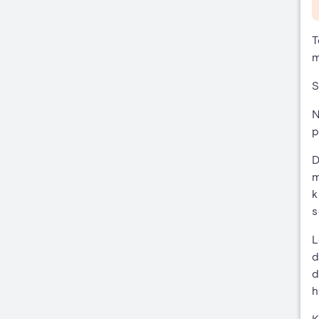
T
m
S
N
p
D
m
k
s
L
d
d
h