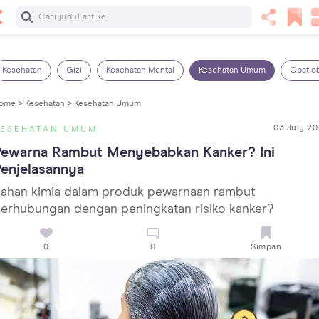
Baca Selanjutnya
Panas Dalam pada Anak: Gejala, Penyebab dan Cara
Mengatasinya!
Kesehatan
Gizi
Kesehatan Mental
Kesehatan Umum
Obat-o
ome >
Kesehatan >
Kesehatan Umum
03 July 20
KESEHATAN UMUM
Pewarna Rambut Menyebabkan Kanker? Ini 
enjelasannya
ahan kimia dalam produk pewarnaan rambut
erhubungan dengan peningkatan risiko kanker?
0
0
Simpan