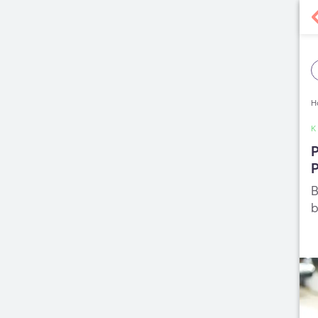
H
P
B
b