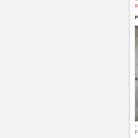
R
P
Fo
F