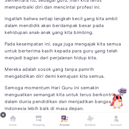
Sementara itu, sebagai guru, mari kita terus
memperbaiki diri dan mencintai profesi ini.
Ingatlah bahwa setiap langkah kecil yang kita ambil
dalam mendidik akan berdampak besar pada
kehidupan anak-anak yang kita bimbing.
Pada kesempatan ini, saya juga mengajak kita semua
untuk berterima kasih kepada para guru yang telah
menjadi bagian dari perjalanan hidup kita.
Mereka adalah sosok yang tanpa pamrih
mengabdikan diri demi kemajuan kita semua.
Semoga momentum Hari Guru ini semakin
menguatkan semangat kita untuk terus berkontribusi
dalam dunia pendidikan dan menjadikan bangsa
Indonesia lebih baik di masa depan.
Akhir kata, saya ucapkan Selamat Hari Guru! Terima
Home
Shopping
Articles
IbuSibuk
Account
kasih atas pengabdian dan pengorbanan yang tidak