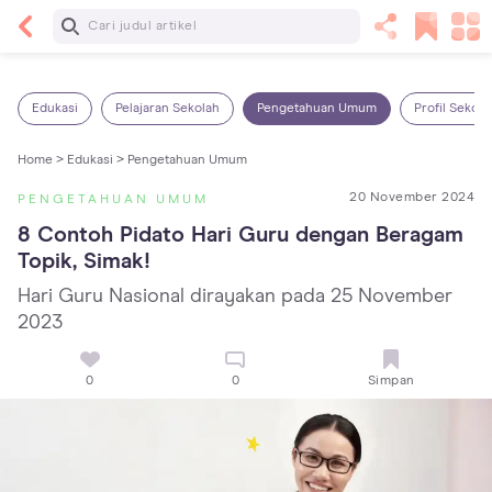
Baca Selanjutnya
7 Penyebab Sakit Tenggorokan pada Anak dan
Cara Mengatasinya
Edukasi
Pelajaran Sekolah
Pengetahuan Umum
Profil Sekola
Home >
Edukasi >
Pengetahuan Umum
20 November 2024
PENGETAHUAN UMUM
8 Contoh Pidato Hari Guru dengan Beragam 
Topik, Simak!
Hari Guru Nasional dirayakan pada 25 November
2023
0
0
Simpan