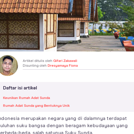
Artikel ditulis oleh
Gifari Zakawali
Disunting oleh
Dresyamaya Fiona
Daftar isi artikel
Keunikan Rumah Adat Sunda
Rumah Adat Sunda yang Bentuknya Unik
ndonesia merupakan negara yang di dalamnya terdapat
uluhan suku bangsa dengan beragam kebudayaan yang
erbeda-beda, salah satunya Suku Sunda.