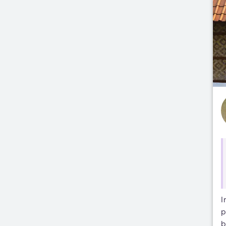
I
p
b