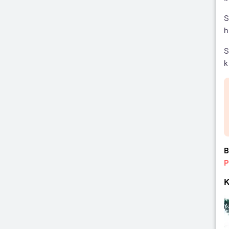
S
h
S
k
B
P
K