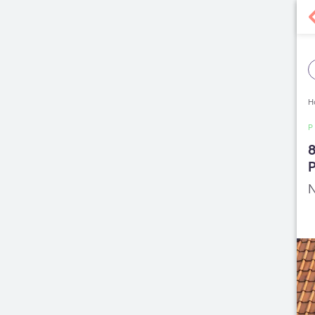
H
8
P
N