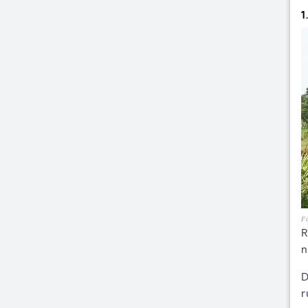
1
Fo
R
n
D
r