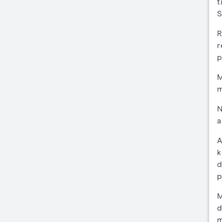
t
S
R
r
p
M
m
N
a
A
k
d
p
M
d
m