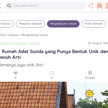
Baca Selanjutnya
Kebutuhan Cairan Anak yang Harus Dipenuhi Sesuai
Usianya
Edukasi
Pelajaran Sekolah
Pengetahuan Umum
Profil Sekolah
ome >
Edukasi >
Pengetahuan Umum
20 August 20
PENGETAHUAN UMUM
 Rumah Adat Sunda yang Punya Bentuk Unik dan
enuh Arti
amanya juga unik, lho!
0
0
Simpan