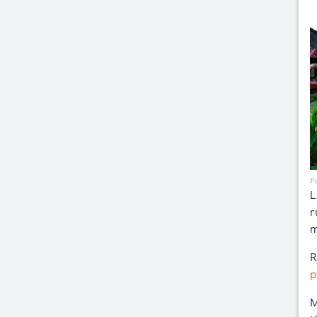
Fo
L
r
m
R
p
M