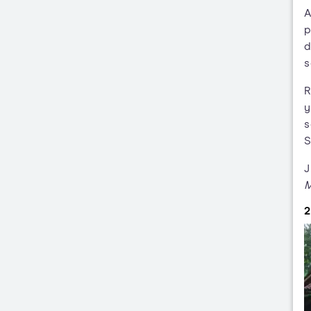
A
p
d
s
R
y
s
S
J
2