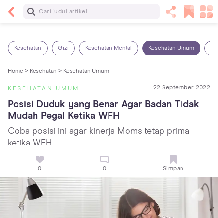
Baca Selanjutnya
13 Rekomendasi RSGM dan Klinik Gigi di Jakarta
yang Terbaik dan Terpercaya
Kesehatan
Gizi
Kesehatan Mental
Kesehatan Umum
Ob
Home >
Kesehatan >
Kesehatan Umum
22 September 2022
KESEHATAN UMUM
Posisi Duduk yang Benar Agar Badan Tidak 
Mudah Pegal Ketika WFH
Coba posisi ini agar kinerja Moms tetap prima
ketika WFH
0
0
Simpan