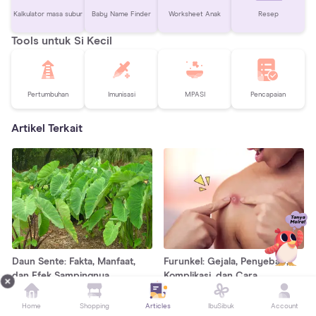
Kalkulator masa subur
Baby Name Finder
Worksheet Anak
Resep
Tools untuk Si Kecil
Pertumbuhan
Imunisasi
MPASI
Pencapaian
Artikel Terkait
Daun Sente: Fakta, Manfaat,
Furunkel: Gejala, Penyebab,
dan Efek Sampingnya
Komplikasi, dan Cara
Mengobatinya
Home
Shopping
Articles
IbuSibuk
Account