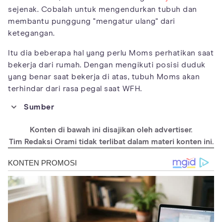
sejenak. Cobalah untuk mengendurkan tubuh dan
membantu punggung "mengatur ulang" dari
ketegangan.
Itu dia beberapa hal yang perlu Moms perhatikan saat
bekerja dari rumah. Dengan mengikuti posisi duduk
yang benar saat bekerja di atas, tubuh Moms akan
terhindar dari rasa pegal saat WFH.
Sumber
https://www.nhs.uk/live-well/healthy-body/how-to-sit-
correctly/
Konten di bawah ini disajikan oleh advertiser.
https://www.hurstchirorehab.com/blog/posts/learn-proper-
Tim Redaksi Orami tidak terlibat dalam materi konten ini.
sitting-posture-to-enhance-work-production
https://www.backpainhelp.com/uk/en/news-advice/post/these-
are-the-13-components-of-proper-sitting-posture-at-your-
computer
https://www.republiclab.com/proper-sitting-posture/
https://www.hss.edu/article_work-from-home-sitting-
posture.asp
https://www.spine-health.com/wellness/ergonomics/ten-tips-