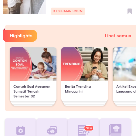
KESEHATAN UMUM
Highlights
Lihat semua
Contoh Soal Asesmen
Berita Trending
Artikel Exp
Sumatif Tengah
Minggu Ini
Langsung o
Semester SD
New