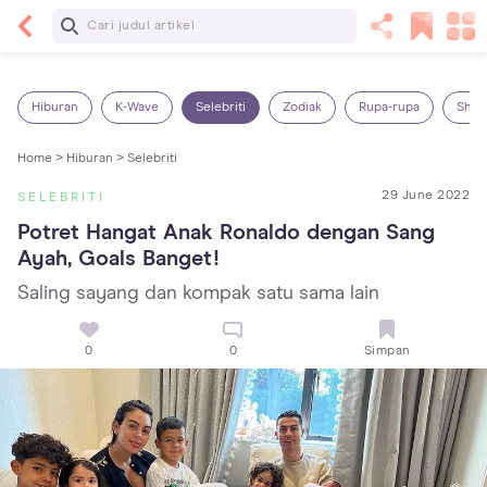
Baca Selanjutnya
Panas Dalam pada Anak: Gejala, Penyebab dan
Cara Mengatasinya!
Hiburan
K-Wave
Selebriti
Zodiak
Rupa-rupa
Shop
Home >
Hiburan >
Selebriti
29 June 2022
SELEBRITI
Potret Hangat Anak Ronaldo dengan Sang 
Ayah, Goals Banget!
Saling sayang dan kompak satu sama lain
0
0
Simpan