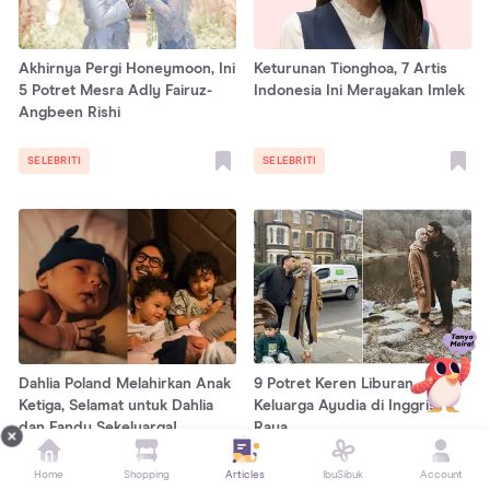
Akhirnya Pergi Honeymoon, Ini
Keturunan Tionghoa, 7 Artis
5 Potret Mesra Adly Fairuz-
Indonesia Ini Merayakan Imlek
Angbeen Rishi
SELEBRITI
SELEBRITI
Dahlia Poland Melahirkan Anak
9 Potret Keren Liburan
Ketiga, Selamat untuk Dahlia
Keluarga Ayudia di Inggris
dan Fandy Sekeluarga!
Raya
Home
Shopping
Articles
IbuSibuk
Account
SELEBRITI
SELEBRITI