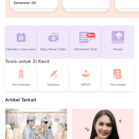
Semester SD
New
Kalkulator masa subur
Baby Name Finder
Worksheet Anak
Resep
Tools untuk Si Kecil
Pertumbuhan
Imunisasi
MPASI
Pencapaian
Artikel Terkait