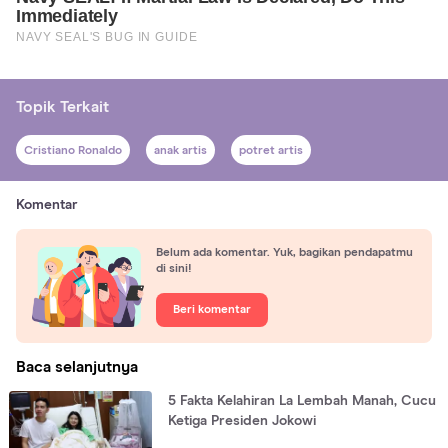
Topik Terkait
Cristiano Ronaldo
anak artis
potret artis
Komentar
Belum ada komentar. Yuk, bagikan pendapatmu
di sini!
Beri komentar
Baca selanjutnya
5 Fakta Kelahiran La Lembah Manah, Cucu
Ketiga Presiden Jokowi