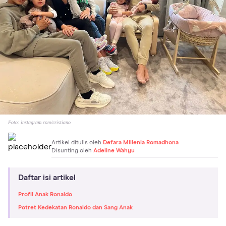
Foto:
instagram.com/cristiano
Artikel ditulis oleh
Defara Millenia Romadhona
Disunting oleh
Adeline Wahyu
Daftar isi artikel
Profil Anak Ronaldo
Potret Kedekatan Ronaldo dan Sang Anak