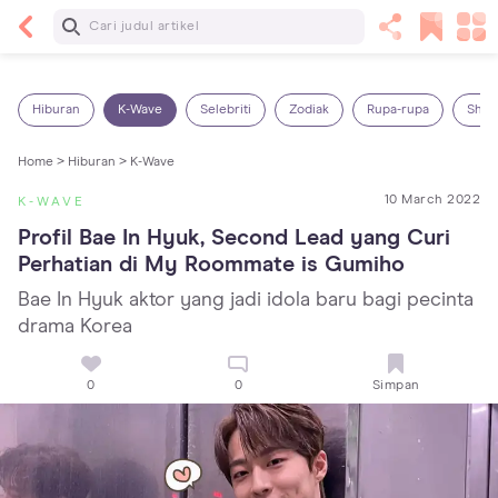
Baca Selanjutnya
13 Rekomendasi RSGM dan Klinik Gigi di Jakarta
yang Terbaik dan Terpercaya
Hiburan
K-Wave
Selebriti
Zodiak
Rupa-rupa
Shop
Home >
Hiburan >
K-Wave
10 March 2022
K-WAVE
Profil Bae In Hyuk, Second Lead yang Curi 
Perhatian di My Roommate is Gumiho
Bae In Hyuk aktor yang jadi idola baru bagi pecinta
drama Korea
0
0
Simpan