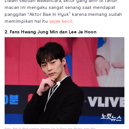
Dalam sebuah wawancara, aktor yang lahir di tahun
macan ini mengaku sangat senang saat mendapat
panggilan “Aktor Bae In Hyuk” karena memang sudah
memimpikan hal itu
sejak kecil
.
2. Fans Hwang Jung Min dan Lee Je Hoon
Foto: Bae In Hyuk ngefans dengan Lee Je Hoon dan Hwang Jung Min