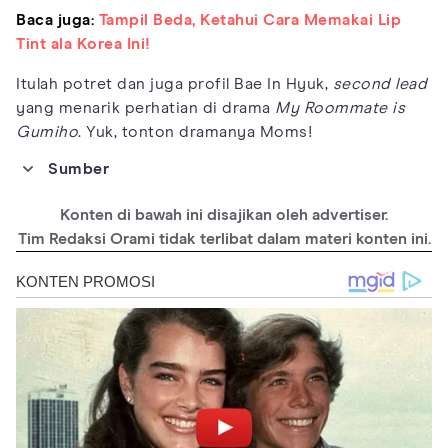
Baca juga:
Tampil Beda, Ketahui Cara Memakai Lip
Tint ala Korea Ini!
Itulah potret dan juga profil Bae In Hyuk,
second lead
yang menarik perhatian di drama
My Roommate is
Gumiho
. Yuk, tonton dramanya Moms!
Sumber
https://www.kpopmap.com/5-things-you-didnt-know-about-
rising-star-bae-inhyuk/
Konten di bawah ini disajikan oleh advertiser.
https://en.kepoper.com/actor-bae-inhyuk-profile-facts-and-tmi/
Tim Redaksi Orami tidak terlibat dalam materi konten ini.
https://en.kepoper.com/6-facts-about-the-next-generation-k-
drama-sad-boy-bae-in-hyuk/