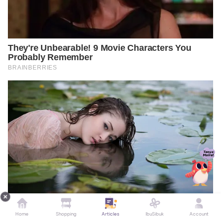
Home
Shopping
Articles
IbuSibuk
Account