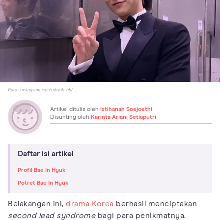
Foto:
instagram.com/inhyuk_bb/
Artikel ditulis oleh
Istihanah Soejoethi
Disunting oleh
Karinta Ariani Setiaputri
Daftar isi artikel
Profil Bae In Hyuk
Potret Bae In Hyuk
Belakangan ini,
drama Korea
berhasil menciptakan
second lead syndrome
bagi para penikmatnya.