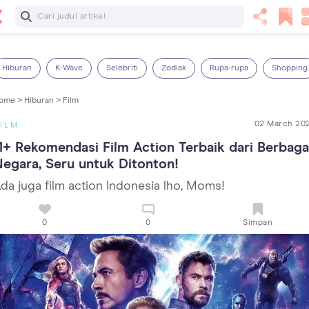
Baca Selanjutnya
Kebutuhan Cairan Anak yang Harus Dipenuhi Sesuai
Usianya
Hiburan
K-Wave
Selebriti
Zodiak
Rupa-rupa
Shopping
ome >
Hiburan >
Film
02 March 20
ILM
1+ Rekomendasi Film Action Terbaik dari Berbagai
egara, Seru untuk Ditonton!
da juga film action Indonesia lho, Moms!
0
0
Simpan