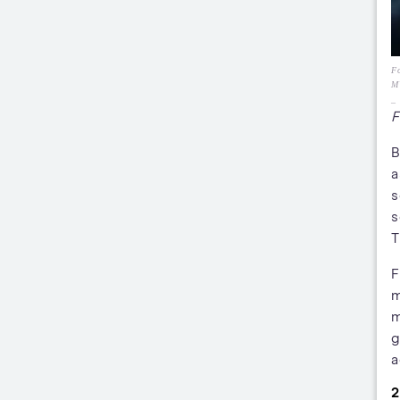
Fo
M
_
F
B
a
s
s
T
F
m
m
g
a
2