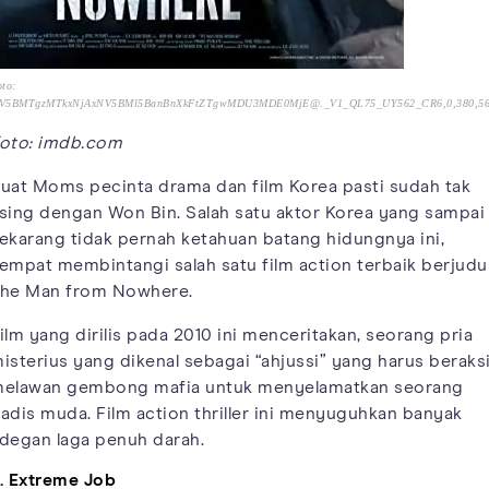
to:
V5BMTgzMTkxNjAxNV5BMl5BanBnXkFtZTgwMDU3MDE0MjE@._V1_QL75_UY562_CR6,0,380,5
oto: imdb.com
uat Moms pecinta drama dan film Korea pasti sudah tak
sing dengan Won Bin. Salah satu aktor Korea yang sampai
ekarang tidak pernah ketahuan batang hidungnya ini,
empat membintangi salah satu film action terbaik berjudu
he Man from Nowhere.
ilm yang dirilis pada 2010 ini menceritakan, seorang pria
isterius yang dikenal sebagai “ahjussi” yang harus beraks
elawan gembong mafia untuk menyelamatkan seorang
adis muda. Film action thriller ini menyuguhkan banyak
degan laga penuh darah.
. Extreme Job