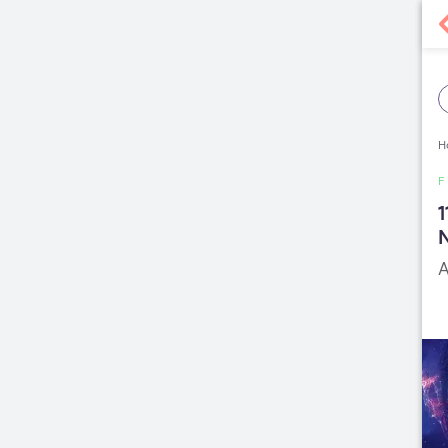
H
F
1
N
A