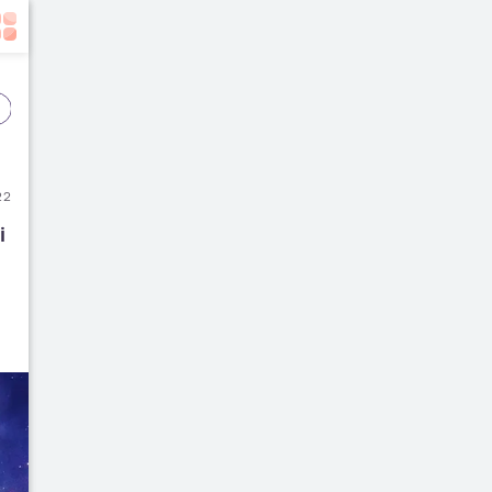
Event
Film
Buku
22
 