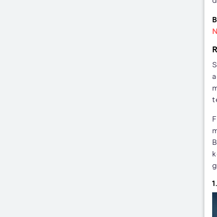
d
B
N
R
S
a
m
t
F
m
B
k
g
1