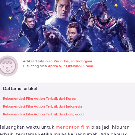
Artikel ditulis oleh
Ria Indhryani Indhryani
Disunting oleh
Andra Nur Oktaviani Orami
Daftar isi artikel
Rekomendasi Film Action Terbaik dari Korea
Rekomendasi Film Action Terbaik dari Indonesia
Rekomendasi Film Action Terbaik dari Hollywood
eluangkan waktu untuk
menonton film
bisa jadi hiburan
erbaik, terutama ketika malas keluar rumah. Ada banyak