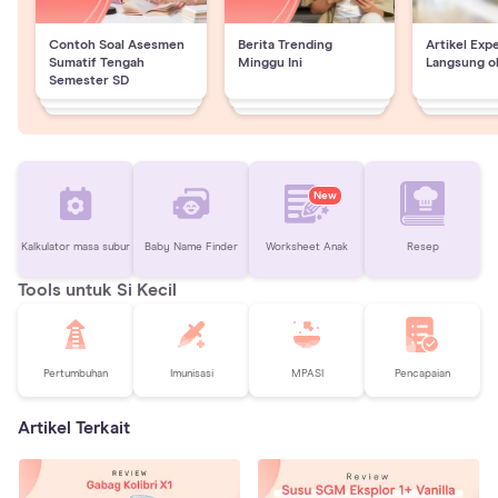
Contoh Soal Asesmen
Berita Trending
Artikel Exp
Sumatif Tengah
Minggu Ini
Langsung o
Semester SD
New
Kalkulator masa subur
Baby Name Finder
Worksheet Anak
Resep
Tools untuk Si Kecil
Pertumbuhan
Imunisasi
MPASI
Pencapaian
Artikel Terkait