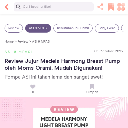
Baca Selanjutnya
Sariawan pada Anak: Penyebab, Cara Mengatasi
dan Mencegahnya
Review
ASI & MPASI
Kebutuhan Ibu Hamil
Baby Gear
S
Home >
Review >
ASI & MPASI
05 October 2022
ASI & MPASI
Review Jujur Medela Harmony Breast Pump 
oleh Moms Orami, Mudah Digunakan!
Pompa ASI ini tahan lama dan sangat awet!
0
Simpan