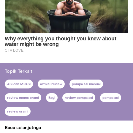
Topik Terkait
ASI dan MPASI
artikel review
pompa asi manual
review moms orami
Bayi
review pompa asi
pompa asi
review orami
Baca selanjutnya