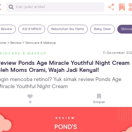
Baca Selanjutnya
7 Penyebab Sakit Tenggorokan pada Anak dan Cara
Mengatasinya
Review
ASI & MPASI
Kebutuhan Ibu Hamil
Baby Gear
Skinca
ome >
Review >
Skincare & Makeup
11 December 20
KINCARE & MAKEUP
eview Ponds Age Miracle Youthful Night Cream 
leh Moms Orami, Wajah Jadi Kenyal!
ngin mencoba retinol? Yuk simak review Ponds Age
iracle Youthful Night Cream
0
Simpan