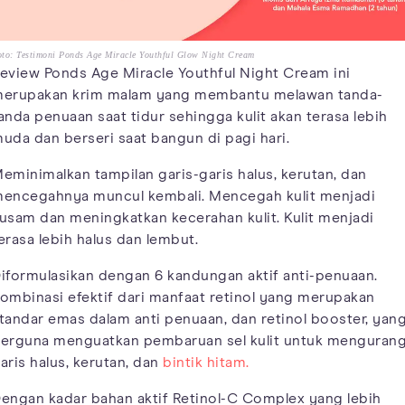
to: Testimoni Ponds Age Miracle Youthful Glow Night Cream
eview Ponds Age Miracle Youthful Night Cream ini
erupakan krim malam yang membantu melawan tanda-
anda penuaan saat tidur sehingga kulit akan terasa lebih
uda dan berseri saat bangun di pagi hari.
eminimalkan tampilan garis-garis halus, kerutan, dan
encegahnya muncul kembali. Mencegah kulit menjadi
usam dan meningkatkan kecerahan kulit. Kulit menjadi
erasa lebih halus dan lembut.
iformulasikan dengan 6 kandungan aktif anti-penuaan.
ombinasi efektif dari manfaat retinol yang merupakan
tandar emas dalam anti penuaan, dan retinol booster, yan
erguna menguatkan pembaruan sel kulit untuk mengurang
aris halus, kerutan, dan
bintik hitam.
engan kadar bahan aktif Retinol-C Complex yang lebih