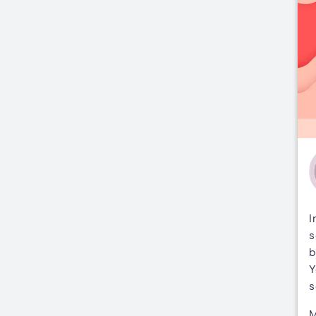
I
s
b
Y
s
M