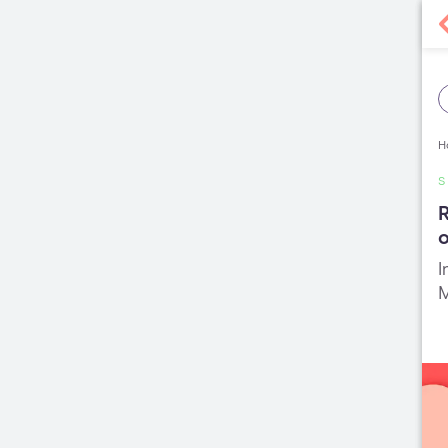
H
S
R
o
I
M