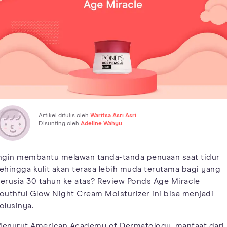
Artikel ditulis oleh
Waritsa Asri Asri
Disunting oleh
Adeline Wahyu
ngin membantu melawan tanda-tanda penuaan saat tidur
ehingga kulit akan terasa lebih muda terutama bagi yang
erusia 30 tahun ke atas? Review Ponds Age Miracle
outhful Glow Night Cream Moisturizer ini bisa menjadi
olusinya.
enurut American Academy of Dermatology, manfaat dari