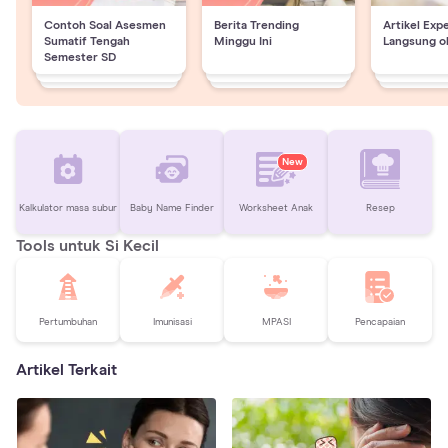
Contoh Soal Asesmen
Berita Trending
Artikel Exp
Sumatif Tengah
Minggu Ini
Langsung o
Semester SD
New
Kalkulator masa subur
Baby Name Finder
Worksheet Anak
Resep
Tools untuk Si Kecil
Pertumbuhan
Imunisasi
MPASI
Pencapaian
Artikel Terkait