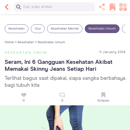
Baca Selanjutnya
Sariawan pada Anak: Penyebab, Cara Mengatasi
dan Mencegahnya
Kesehatan
Gizi
Kesehatan Mental
Kesehatan Umum
Ob
Home >
Kesehatan >
Kesehatan Umum
11 January 2018
KESEHATAN UMUM
Seram, Ini 6 Gangguan Kesehatan Akibat 
Memakai Skinny Jeans Setiap Hari
Terlihat bagus saat dipakai, siapa sangka berbahaya
bagi tubuh kita
0
0
Simpan