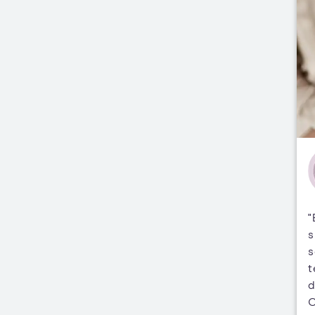
"
s
s
t
d
C