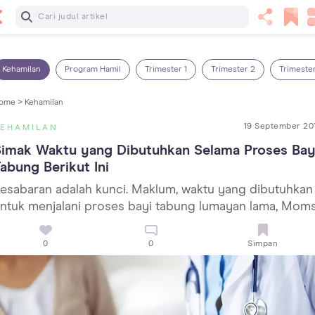
Baca Selanjutnya
5 Manfaat Bermain Masak-Masakan untuk Anak, Yuk Latih
Kreativitas Si Kecil!
Kehamilan
Program Hamil
Trimester 1
Trimester 2
Trimeste
ome >
Kehamilan
19 September 20
KEHAMILAN
imak Waktu yang Dibutuhkan Selama Proses Bayi
abung Berikut Ini
esabaran adalah kunci. Maklum, waktu yang dibutuhkan
ntuk menjalani proses bayi tabung lumayan lama, Moms
0
0
Simpan