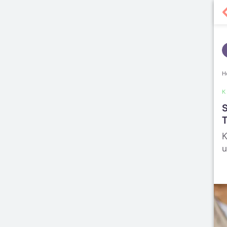
H
S
T
K
u