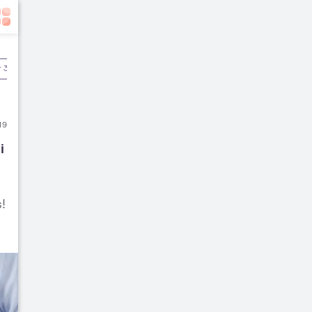
r 3
Pascamelahirkan
19
 
!