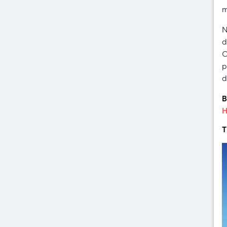
m
N
d
C
p
d
B
H
T