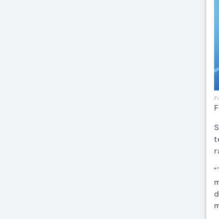
Fo
F
S
t
r
"
m
d
m