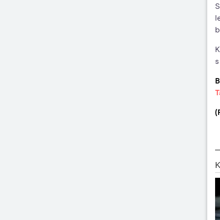
S
l
b
K
s
B
T
(