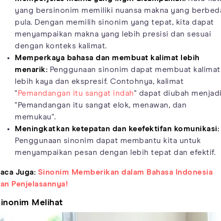
yang bersinonim memiliki nuansa makna yang berbed
pula. Dengan memilih sinonim yang tepat, kita dapat
menyampaikan makna yang lebih presisi dan sesuai
dengan konteks kalimat.
Memperkaya bahasa dan membuat kalimat lebih
menarik:
Penggunaan sinonim dapat membuat kalimat
lebih kaya dan ekspresif. Contohnya, kalimat
"
Pemandangan itu sangat indah
" dapat diubah menjad
"Pemandangan itu sangat elok, menawan, dan
memukau".
Meningkatkan ketepatan dan keefektifan komunikasi:
Penggunaan sinonim dapat membantu kita untuk
menyampaikan pesan dengan lebih tepat dan efektif.
aca Juga:
Sinonim Memberikan dalam Bahasa Indonesia
an Penjelasannya!
inonim Melihat