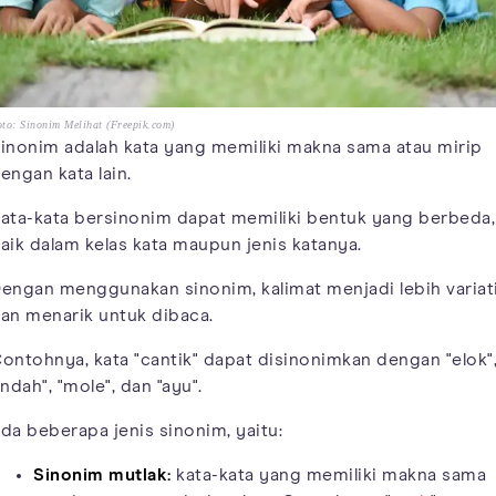
to: Sinonim Melihat (Freepik.com)
inonim adalah kata yang memiliki makna sama atau mirip
engan kata lain.
ata-kata bersinonim dapat memiliki bentuk yang berbeda,
aik dalam kelas kata maupun jenis katanya.
engan menggunakan sinonim, kalimat menjadi lebih variat
an menarik untuk dibaca.
ontohnya, kata "cantik" dapat disinonimkan dengan "elok"
indah", "mole", dan "ayu".
da beberapa jenis sinonim, yaitu:
Sinonim mutlak:
kata-kata yang memiliki makna sama