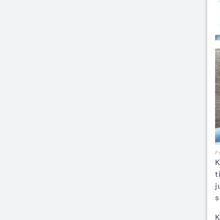
Fo
K
t
j
s
K