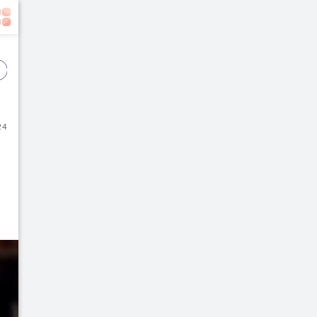
Event
Film
Buku
24