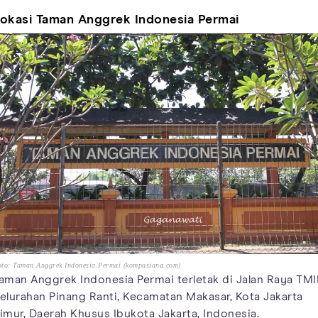
okasi Taman Anggrek Indonesia Permai
to: Taman Anggrek Indonesia Permai (kompasiana.com)
aman Anggrek Indonesia Permai terletak di Jalan Raya TMII
elurahan Pinang Ranti, Kecamatan Makasar, Kota Jakarta
imur, Daerah Khusus Ibukota Jakarta, Indonesia.