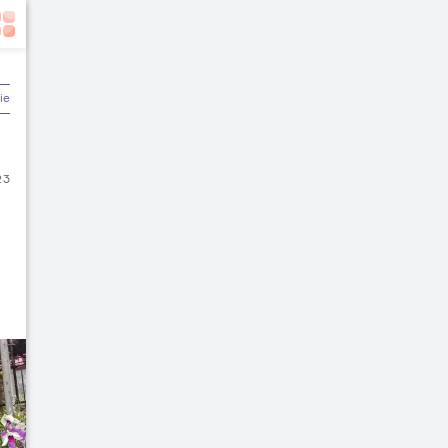
ier & Keuangan
23