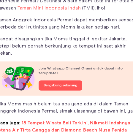
ndonesia Permai? Destinasi wisata dalam kota ini terletak d
awasan
Taman Mini Indonesia Indah
(TMII), lho!
aman Anggrek Indonesia Permai dapat memberikan sensa
erbeda dari rutinitas yang Moms lakukan setiap hari.
angat disayangkan jika Moms tinggal di sekitar Jakarta,
etapi belum pernah berkunjung ke tempat ini saat akhir
ekan.
Join Whatsapp Channel Orami untuk dapat info
terupdate!
Bergabung sekarang
ika Moms masih belum tau apa yang ada di dalam Taman
nggrek Indonesia Permai, simak ulasannya di bawah ini, ya
aca juga:
18 Tempat Wisata Bali Terkini, Nikmati Indahnya
stana Air Tirta Gangga dan Diamond Beach Nusa Penida