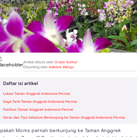
Artikel ditulis oleh
Orami Author
Disunting oleh
Adeline Wahyu
Daftar isi artikel
Lokasi Taman Anggrek Indonesia Permai
Daya Tarik Taman Anggrek Indonesia Permai
Fasilitas Taman Anggrek Indonesia Permai
Saran dan Tips Sebelum Berkunjung ke Taman Anggrek Indonesia Permai
pakah Moms pernah berkunjung ke Taman Anggrek