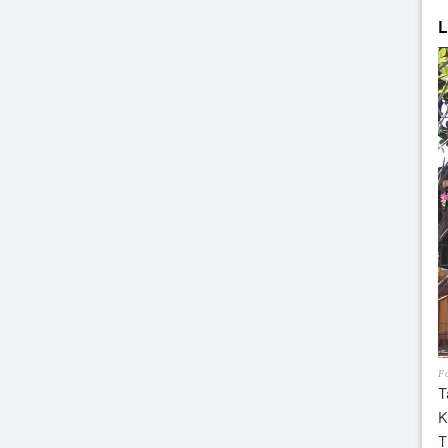
L
Fo
T
K
T