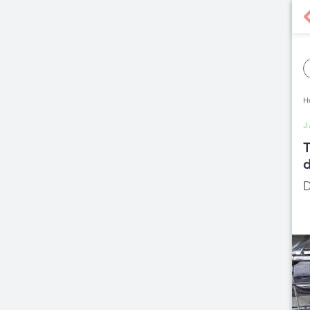
H
J
T
d
D