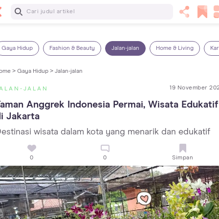
Baca Selanjutnya
Kebutuhan Cairan Anak yang Harus Dipenuhi Sesuai
Usianya
Gaya Hidup
Fashion & Beauty
Jalan-jalan
Home & Living
Kar
ome >
Gaya Hidup >
Jalan-jalan
19 November 20
ALAN-JALAN
aman Anggrek Indonesia Permai, Wisata Edukatif 
i Jakarta
estinasi wisata dalam kota yang menarik dan edukatif
0
0
Simpan