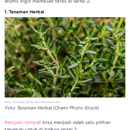
Moms ingin membuat teras di lantai 2.
1. Tanaman Herbal
Foto: Tanaman Herba (theindianmed.com)
Foto Tanaman Herbal (Orami Photo Stock)
Rempah-rempah
bisa menjadi salah satu pilihan
tanaman untuk di balkon lantai 2.