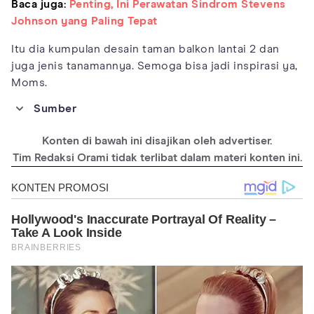
Baca juga:
Penting, Ini Perawatan Sindrom Stevens
Johnson yang Paling Tepat
Itu dia kumpulan desain taman balkon lantai 2 dan
juga jenis tanamannya. Semoga bisa jadi inspirasi ya,
Moms.
Sumber
https://homebnc.com/best-balcony-garden-ideas/
Konten di bawah ini disajikan oleh advertiser.
https://www.countryliving.com/gardening/garden-
ideas/g30472278/balcony-plants/
Tim Redaksi Orami tidak terlibat dalam materi konten ini.