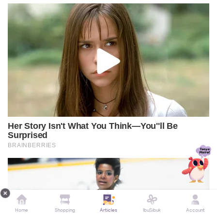
Home
Shopping
Articles
IbuSibuk
Account