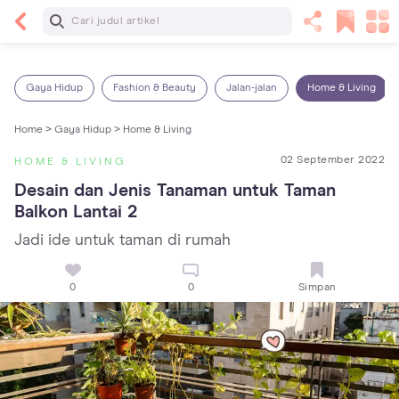
Baca Selanjutnya
Kebutuhan Cairan Anak yang Harus Dipenuhi
Sesuai Usianya
Gaya Hidup
Fashion & Beauty
Jalan-jalan
Home & Living
Home >
Gaya Hidup >
Home & Living
02 September 2022
HOME & LIVING
Desain dan Jenis Tanaman untuk Taman 
Balkon Lantai 2
Jadi ide untuk taman di rumah
0
0
Simpan