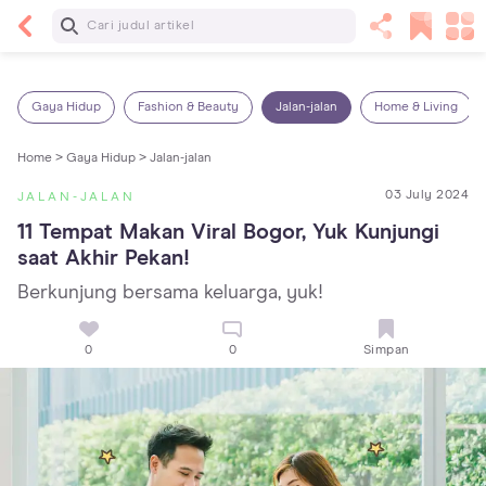
Baca Selanjutnya
13 Rekomendasi RSGM dan Klinik Gigi di Jakarta
yang Terbaik dan Terpercaya
Gaya Hidup
Fashion & Beauty
Jalan-jalan
Home & Living
Home >
Gaya Hidup >
Jalan-jalan
03 July 2024
JALAN-JALAN
11 Tempat Makan Viral Bogor, Yuk Kunjungi 
saat Akhir Pekan!
Berkunjung bersama keluarga, yuk!
0
0
Simpan