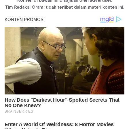
Konten di bawah ini disajikan oleh advertiser.
https://www.travelfish.org/eatandmeet/indonesia/java/west_jav
Tim Redaksi Orami tidak terlibat dalam materi konten ini.
a/bogor/eat
https://pasir-angin.com/about/