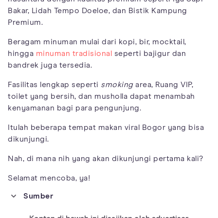
Bakar, Lidah Tempo Doeloe, dan Bistik Kampung
Premium.
Beragam minuman mulai dari kopi, bir, mocktail,
hingga
minuman tradisional
seperti bajigur dan
bandrek juga tersedia.
Fasilitas lengkap seperti
smoking
area, Ruang VIP,
toilet yang bersih, dan musholla dapat menambah
kenyamanan bagi para pengunjung.
Itulah beberapa tempat makan viral Bogor yang bisa
dikunjungi.
Nah, di mana nih yang akan dikunjungi pertama kali?
Selamat mencoba, ya!
Sumber
https://www.indonesia.travel/id/en/trip-ideas/12-instagenic-
eateries-for-you-to-visit-this-weekend-in-bogor