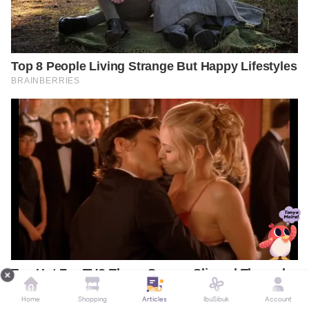
Home
Shopping
Articles
IbuSibuk
Account