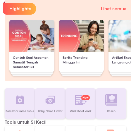
Highlights
Lihat semua
Contoh Soal Asesmen
Berita Trending
Artikel Exp
Sumatif Tengah
Minggu Ini
Langsung o
Semester SD
New
Kalkulator masa subur
Baby Name Finder
Worksheet Anak
Resep
Tools untuk Si Kecil