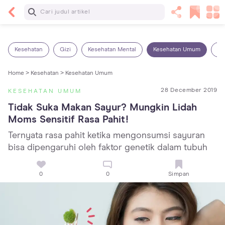
Baca Selanjutnya
Kebutuhan Cairan Anak yang Harus Dipenuhi
Sesuai Usianya
Kesehatan
Gizi
Kesehatan Mental
Kesehatan Umum
Ob
Home >
Kesehatan >
Kesehatan Umum
28 December 2019
KESEHATAN UMUM
Tidak Suka Makan Sayur? Mungkin Lidah 
Moms Sensitif Rasa Pahit!
Ternyata rasa pahit ketika mengonsumsi sayuran
bisa dipengaruhi oleh faktor genetik dalam tubuh
0
0
Simpan