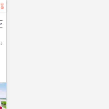
ier & Keuangan
25