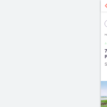
H
J
7
S