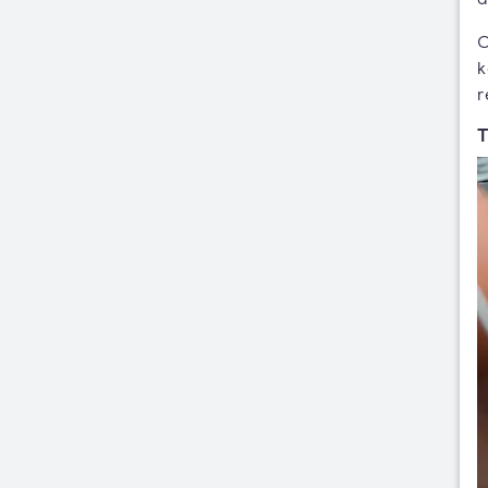
O
k
r
T