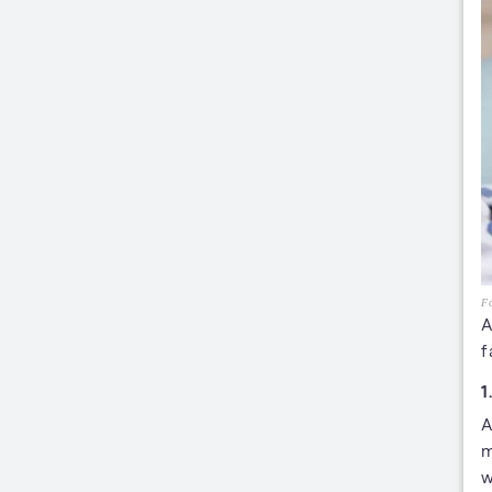
Fo
A
f
1
A
m
w