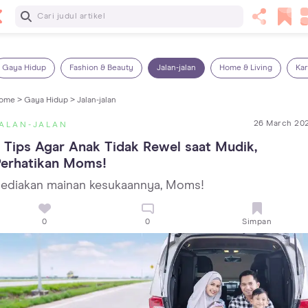
Baca Selanjutnya
13 Rekomendasi RSGM dan Klinik Gigi di Jakarta yang
Terbaik dan Terpercaya
Gaya Hidup
Fashion & Beauty
Jalan-jalan
Home & Living
Kar
ome >
Gaya Hidup >
Jalan-jalan
26 March 20
ALAN-JALAN
 Tips Agar Anak Tidak Rewel saat Mudik, 
Perhatikan Moms!
ediakan mainan kesukaannya, Moms!
0
0
Simpan