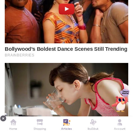
Home
Shopping
Articles
IbuSibuk
Account