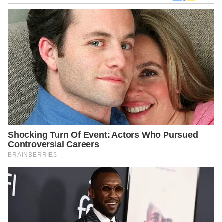
15650987
https://www.yourtango.com/2018316163/horosc
ope-five-unpredictable-zodiac-signs-
according-astrology