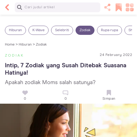
Baca Selanjutnya
14 Rekomendasi Camilan Sehat untuk Anak, Enak
dan Bergizi!
Hiburan
K-Wave
Selebriti
Zodiak
Rupa-rupa
Shop
Home >
Hiburan >
Zodiak
24 February 2022
ZODIAK
Intip, 7 Zodiak yang Susah Ditebak Suasana 
Hatinya!
Apakah zodiak Moms salah satunya?
0
0
Simpan