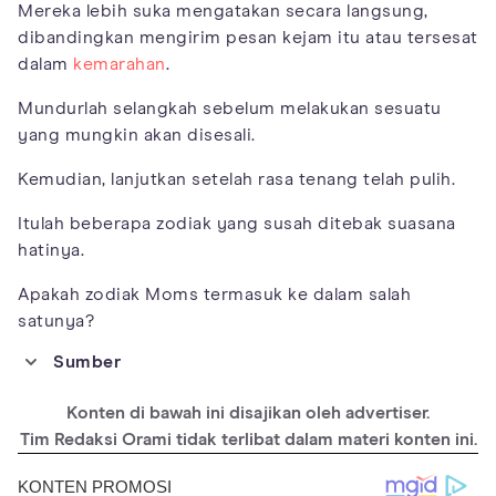
Mereka lebih suka mengatakan secara langsung,
dibandingkan mengirim pesan kejam itu atau tersesat
dalam
kemarahan
.
Mundurlah selangkah sebelum melakukan sesuatu
yang mungkin akan disesali.
Kemudian, lanjutkan setelah rasa tenang telah pulih.
Itulah beberapa zodiak yang susah ditebak suasana
hatinya.
Apakah zodiak Moms termasuk ke dalam salah
satunya?
Sumber
https://www.pinkvilla.com/lifestyle/people/astro
Konten di bawah ini disajikan oleh advertiser.
-talk-3-zodiac-signs-are-unpredictable-903156
Tim Redaksi Orami tidak terlibat dalam materi konten ini.
https://www.bustle.com/p/the-5-most-
emotionally-unpredictable-zodiac-signs-