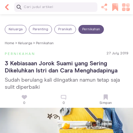
Baca Selanjutnya
5 Manfaat Bermain Masak-Masakan untuk Anak,
Yuk Latih Kreativitas Si Kecil!
Keluarga
Parenting
Pranikah
Pernikahan
Home >
Keluarga >
Pernikahan
27 July 2019
PERNIKAHAN
3 Kebiasaan Jorok Suami yang Sering 
Dikeluhkan Istri dan Cara Menghadapinya
Sudah berulang kali diingatkan namun tetap saja
sulit diperbaiki
0
0
Simpan