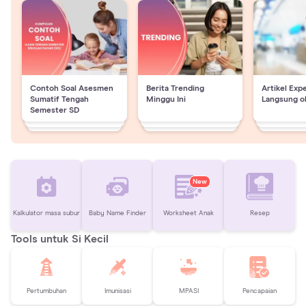
Contoh Soal Asesmen
Berita Trending
Artikel Exp
Sumatif Tengah
Minggu Ini
Langsung o
Semester SD
New
Kalkulator masa subur
Baby Name Finder
Worksheet Anak
Resep
Tools untuk Si Kecil
Pertumbuhan
Imunisasi
MPASI
Pencapaian