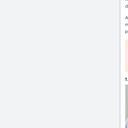
d
A
m
p
1