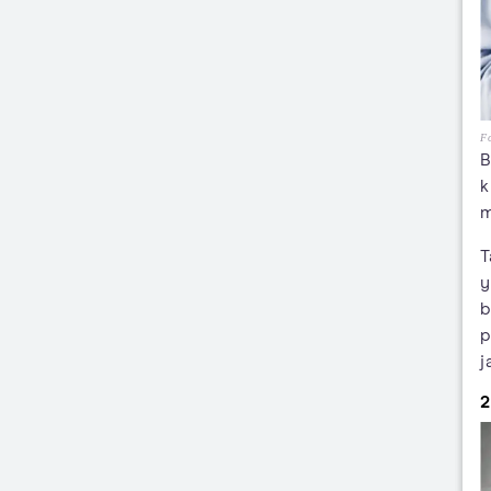
Fo
B
k
m
T
y
b
p
j
2