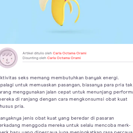
Artikel ditulis oleh
Carla Octama Orami
Disunting oleh
Carla Octama Orami
ktivitas seks memang membutuhkan banyak energi.
palagi untuk memuaskan pasangan, biasanya para pria tak
arang menggunakan jalan cepat untuk menunjang perform
ereka di ranjang dengan cara mengkonsumsi obat kuat
husus pria.
anyaknya jenis obat kuat yang beredar di pasaran
erkadang menggoda mereka untuk selalu mencoba merk-
erk baru yang dipercaya juga meningkatkan rasa percaya