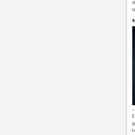
d
l
4
Fo
E
g
t