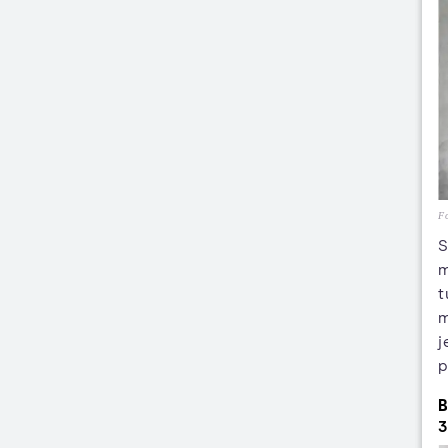
Fo
S
m
t
m
j
p
3