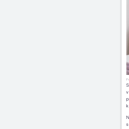
Fo
S
v
p
k
N
s