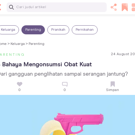
Baca Selanjutnya
25 Makanan Bayi 1 Tahun yang Dianjurkan dan Dilarang
Keluarga
Parenting
Pranikah
Pernikahan
ome >
Keluarga >
Parenting
24 August 20
PARENTING
4 Bahaya Mengonsumsi Obat Kuat
ari gangguan penglihatan sampai serangan jantung?
0
0
Simpan