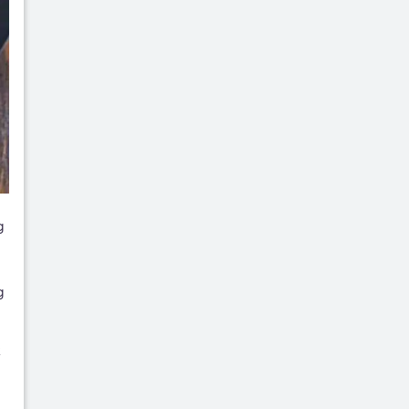
g
g
k