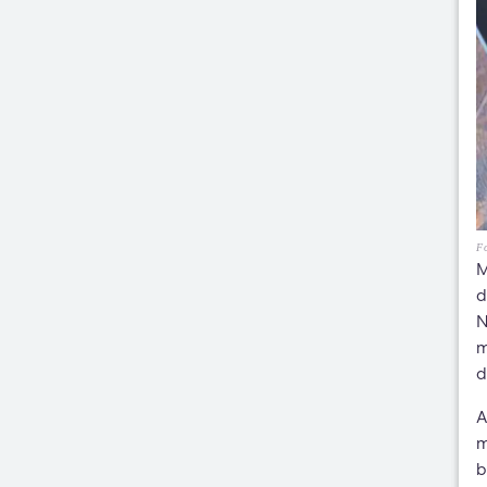
Fo
M
d
N
m
d
A
m
b