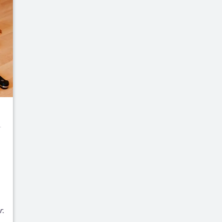
u
r
.