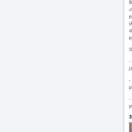
B
c
p
d
p
S
-
j
-
p
-
p
3