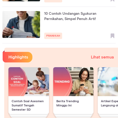
10 Contoh Undangan Syukuran
Pernikahan, Simpel Penuh Arti!
PRANIKAH
Highlights
Lihat semua
Contoh Soal Asesmen
Berita Trending
Artikel Exp
Sumatif Tengah
Minggu Ini
Langsung o
Semester SD