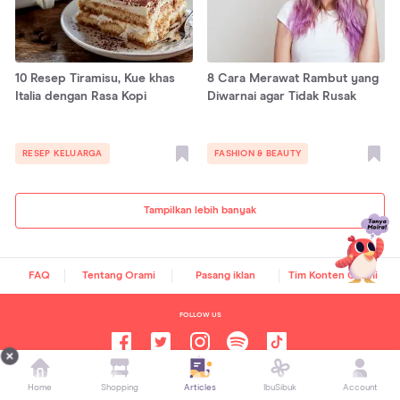
10 Resep Tiramisu, Kue khas
8 Cara Merawat Rambut yang
Italia dengan Rasa Kopi
Diwarnai agar Tidak Rusak
RESEP KELUARGA
FASHION & BEAUTY
Tampilkan lebih banyak
FAQ
Tentang Orami
Pasang iklan
Tim Konten Orami
FOLLOW US
Home
Shopping
Articles
IbuSibuk
Account
Orami Articles —
Artikel Seputar Parenting, Kesehatan,