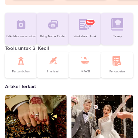
New
Kalkulator masa subur
Baby Name Finder
Worksheet Anak
Resep
Tools untuk Si Kecil
Pertumbuhan
Imunisasi
MPASI
Pencapaian
Artikel Terkait