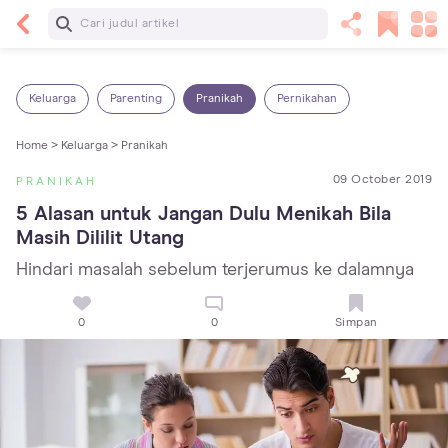
Baca Selanjutnya
Sariawan pada Anak: Penyebab, Cara Mengatasi
dan Mencegahnya
Keluarga
Parenting
Pranikah
Pernikahan
Home >
Keluarga >
Pranikah
09 October 2019
PRANIKAH
5 Alasan untuk Jangan Dulu Menikah Bila 
Masih Dililit Utang
Hindari masalah sebelum terjerumus ke dalamnya
0
0
Simpan