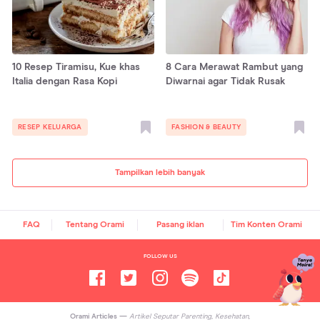
10 Resep Tiramisu, Kue khas
8 Cara Merawat Rambut yang
Italia dengan Rasa Kopi
Diwarnai agar Tidak Rusak
RESEP KELUARGA
FASHION & BEAUTY
Tampilkan lebih banyak
FAQ
Tentang Orami
Pasang iklan
Tim Konten Orami
FOLLOW US
Orami Articles —
Artikel Seputar Parenting, Kesehatan,