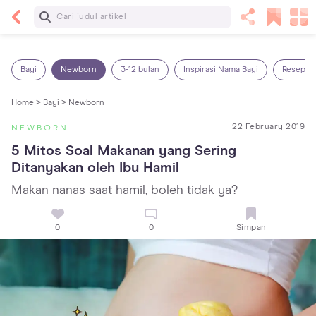
Baca Selanjutnya
14 Rekomendasi Camilan Sehat untuk Anak, Enak
dan Bergizi!
Bayi
Newborn
3-12 bulan
Inspirasi Nama Bayi
Resep M
Home >
Bayi >
Newborn
22 February 2019
NEWBORN
5 Mitos Soal Makanan yang Sering 
Ditanyakan oleh Ibu Hamil
Makan nanas saat hamil, boleh tidak ya?
0
0
Simpan