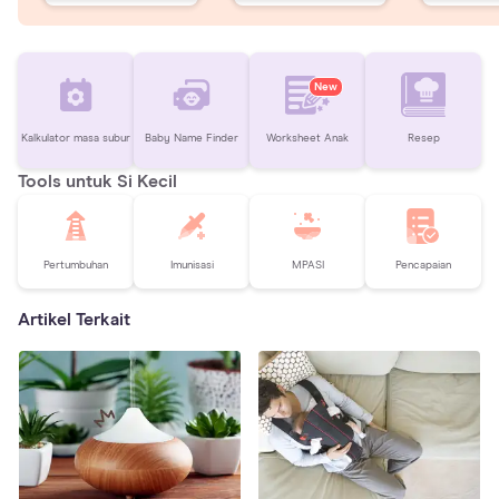
New
Kalkulator masa subur
Baby Name Finder
Worksheet Anak
Resep
Tools untuk Si Kecil
Pertumbuhan
Imunisasi
MPASI
Pencapaian
Artikel Terkait