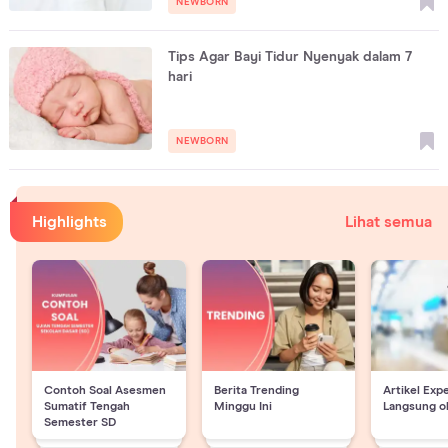
NEWBORN
Tips Agar Bayi Tidur Nyenyak dalam 7
hari
NEWBORN
Highlights
Lihat semua
Contoh Soal Asesmen
Berita Trending
Artikel Exp
Sumatif Tengah
Minggu Ini
Langsung o
Semester SD