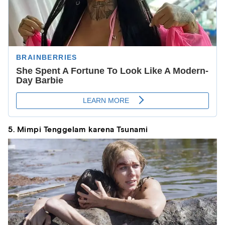
5. Mimpi Tenggelam karena Tsunami